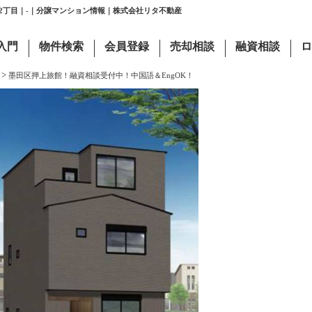
上2丁目｜-｜分譲マンション情報｜株式会社リタ不動産
入門
物件検索
会員登録
売却相談
融資相談
ロ
>
墨田区押上旅館！融資相談受付中！中国語＆EngOK！