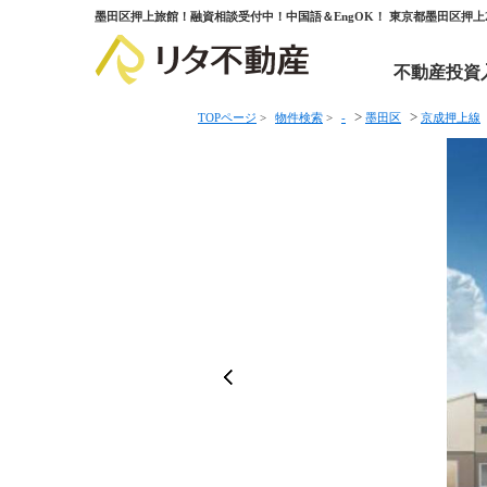
墨田区押上旅館！融資相談受付中！中国語＆EngOK！ 東京都墨田区押
不動産投資
>
>
TOPページ
>
物件検索
>
-
墨田区
京成押上線