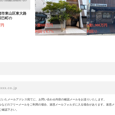
都市東山区東大路
東京都江東区大島7丁目の一
東京都江東区東砂
辰巳町の
棟売りマンション
テルペンション
万円
1億800万円
1億1,900万円
利回り4.7%
利回り-
だいたメールアドレス宛てに、お問い合わせ内容の確認メールをお送りいたします。
!メールなどのフリーメールをご利用の場合、迷惑メールフォルダに入る場合があります。迷惑
ご確認下さい。