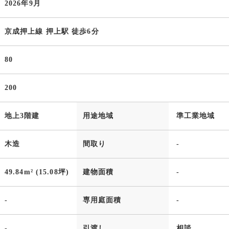
2026年9月
京成押上線 押上駅 徒歩6分
80
200
地上3階建
用途地域
準工業地域
木造
間取り
-
49.84m² (15.08坪)
建物面積
-
-
専用庭面積
-
-
引渡し
相談