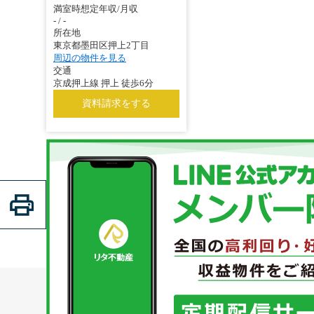
満室時想定年収/月収
- / -
所在地
東京都墨田区押上2丁目
周辺の物件を見る
交通
京成押上線 押上 徒歩6分
資料請求をする