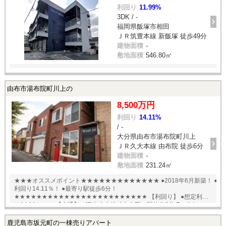
利回り
11.99%
3DK / -
福岡県飯塚市相田
ＪＲ筑豊本線 新飯塚 徒歩49分
建物面積
-
敷地面積
546.80㎡
由布市湯布院町川上の
8,500万円
利回り
14.11%
/ -
大分県由布市湯布院町川上
ＪＲ久大本線 由布院 徒歩6分
建物面積
-
敷地面積
231.24㎡
★★★オススメポイント★★★★★★★★★★★★★ ●2018年6月新築！ ●
利回り14.11％！ ●最寄り駅徒歩6分！
★★★★★★★★★★★★★★★★★★★★★★★★ 【利回り】 ●想定利回
り14.11％ 【交通】 ●JR久大本線「由布院」駅徒歩6分 English
available
鹿児島市坂元町の一棟売りアパート