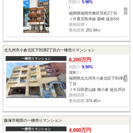
利回り
5.90%
/ -
福岡県福岡市東区筥松2丁目
ＪＲ鹿児島本線 箱崎 徒歩5分
建物面積
-
敷地面積
251.94㎡
北九州市小倉北区下到津2丁目の一棟売りマンション
一棟売りマンション
6,200万円
利回り
9.50%
3DK / -
福岡県北九州市小倉北区下到津2
丁目
ＪＲ日田彦山線 南小倉 徒歩25分
建物面積
-
敷地面積
374.40㎡
飯塚市相田の一棟売りマンション
一棟売りマンション
4,600万円