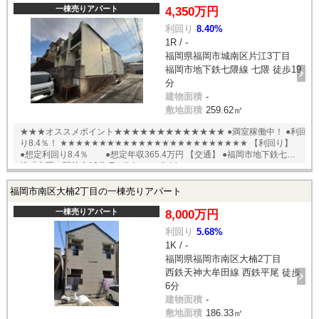
一棟売りアパート
4,350万円
利回り
8.40%
1R / -
福岡県福岡市城南区片江3丁目
福岡市地下鉄七隈線 七隈 徒歩19
分
建物面積
-
敷地面積
259.62㎡
★★★オススメポイント★★★★★★★★★★★★★ ●満室稼働中！ ●利回
り8.4％！ ★★★★★★★★★★★★★★★★★★★★★★★★ 【利回り】
●想定利回り8.4％ ●想定年収365.4万円 【交通】 ●福岡市地下鉄七隈
線「七隈」駅徒歩19分 English available
福岡市南区大楠2丁目の一棟売りアパート
一棟売りアパート
8,000万円
利回り
5.68%
1K / -
福岡県福岡市南区大楠2丁目
西鉄天神大牟田線 西鉄平尾 徒歩
6分
建物面積
-
敷地面積
186.33㎡