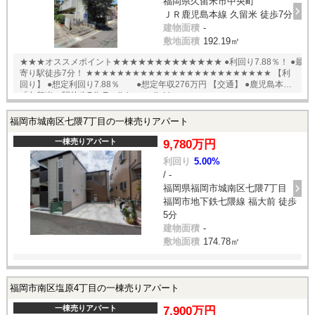
福岡県久留米市中央町
ＪＲ鹿児島本線 久留米 徒歩7分
建物面積
-
敷地面積
192.19㎡
★★★オススメポイント★★★★★★★★★★★★★ ●利回り7.88％！ ●最
寄り駅徒歩7分！ ★★★★★★★★★★★★★★★★★★★★★★★★ 【利
回り】 ●想定利回り7.88％ ●想定年収276万円 【交通】 ●鹿児島本線
「久留米」駅徒歩7分 English available
福岡市城南区七隈7丁目の一棟売りアパート
一棟売りアパート
9,780万円
利回り
5.00%
/ -
福岡県福岡市城南区七隈7丁目
福岡市地下鉄七隈線 福大前 徒歩
5分
建物面積
-
敷地面積
174.78㎡
福岡市南区塩原4丁目の一棟売りアパート
一棟売りアパート
7,900万円