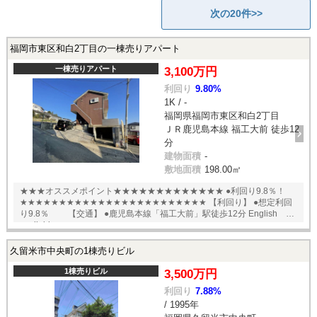
次の20件>>
福岡市東区和白2丁目の一棟売りアパート
一棟売りアパート
3,100万円
利回り
9.80%
1K / -
福岡県福岡市東区和白2丁目
ＪＲ鹿児島本線 福工大前 徒歩12
分
建物面積
-
敷地面積
198.00㎡
★★★オススメポイント★★★★★★★★★★★★★ ●利回り9.8％！
★★★★★★★★★★★★★★★★★★★★★★★★ 【利回り】 ●想定利回
り9.8％ 【交通】 ●鹿児島本線「福工大前」駅徒歩12分 English
available
久留米市中央町の1棟売りビル
1棟売りビル
3,500万円
利回り
7.88%
/ 1995年