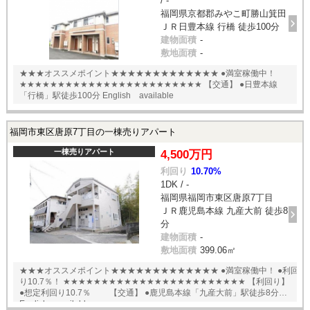
/ -
福岡県京都郡みやこ町勝山箕田
ＪＲ日豊本線 行橋 徒歩100分
建物面積
-
敷地面積
-
★★★オススメポイント★★★★★★★★★★★★★ ●満室稼働中！
★★★★★★★★★★★★★★★★★★★★★★★★ 【交通】 ●日豊本線
「行橋」駅徒歩100分 English available
福岡市東区唐原7丁目の一棟売りアパート
一棟売りアパート
4,500万円
利回り
10.70%
1DK / -
福岡県福岡市東区唐原7丁目
ＪＲ鹿児島本線 九産大前 徒歩8
分
建物面積
-
敷地面積
399.06㎡
★★★オススメポイント★★★★★★★★★★★★★ ●満室稼働中！ ●利回
り10.7％！ ★★★★★★★★★★★★★★★★★★★★★★★★ 【利回り】
●想定利回り10.7％ 【交通】 ●鹿児島本線「九産大前」駅徒歩8分
English available