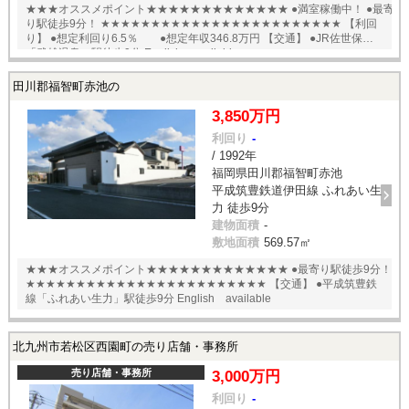
★★★オススメポイント★★★★★★★★★★★★★ ●満室稼働中！ ●最寄
り駅徒歩9分！ ★★★★★★★★★★★★★★★★★★★★★★★★ 【利回
り】 ●想定利回り6.5％ ●想定年収346.8万円 【交通】 ●JR佐世保線
「武雄温泉」駅徒歩9分 English available
田川郡福智町赤池の
3,850万円
利回り
-
/ 1992年
福岡県田川郡福智町赤池
平成筑豊鉄道伊田線 ふれあい生
力 徒歩9分
建物面積
-
敷地面積
569.57㎡
★★★オススメポイント★★★★★★★★★★★★★ ●最寄り駅徒歩9分！
★★★★★★★★★★★★★★★★★★★★★★★★ 【交通】 ●平成筑豊鉄
線「ふれあい生力」駅徒歩9分 English available
北九州市若松区西園町の売り店舗・事務所
売り店舗・事務所
3,000万円
利回り
-