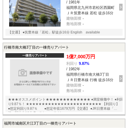
/ 1981年
福岡県北九州市若松区西園町
ＪＲ筑豊本線 若松 徒歩16分
建物面積
-
敷地面積
-
【交通】 ●筑豊本線「若松」駅徒歩16分 English available
行橋市南大橋3丁目の一棟売りアパート
一棟売りアパート
1億7,000万円
利回り
9.87%
/ 1982年
福岡県行橋市南大橋3丁目
ＪＲ日豊本線 行橋 徒歩16分
建物面積
-
敷地面積
-
★★★オススメポイント★★★★★★★★★★★★★ ●満室稼働中！ ●利回
り9.87％！ ★★★★★★★★★★★★★★★★★★★★★★★★ 【利回り】
●想定利回り9.87％ ●想定年収1679万円 【交通】 ●JR日豊本線「行
橋」駅徒歩16分 English available
福岡市城南区片江3丁目の一棟売りアパート