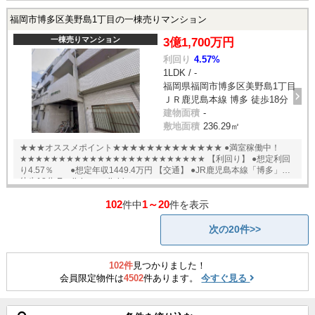
福岡市博多区美野島1丁目の一棟売りマンション
一棟売りマンション
3億1,700万円
利回り
4.57%
1LDK / -
福岡県福岡市博多区美野島1丁目
ＪＲ鹿児島本線 博多 徒歩18分
建物面積
-
敷地面積
236.29㎡
★★★オススメポイント★★★★★★★★★★★★★ ●満室稼働中！
★★★★★★★★★★★★★★★★★★★★★★★★ 【利回り】 ●想定利回
り4.57％ ●想定年収1449.4万円 【交通】 ●JR鹿児島本線「博多」駅
徒歩18分 English available
102
1～20
件中
件を表示
次の20件>>
102件
見つかりました！
会員限定物件は
4502
件あります。
今すぐ見る