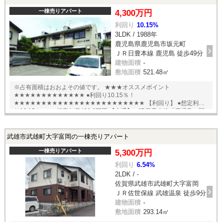
一棟売りアパート
4,300万円
利回り
10.15%
3LDK / 1988年
鹿児島県鹿児島市坂元町
ＪＲ日豊本線 鹿児島 徒歩49分
建物面積
-
敷地面積
521.48㎡
※占有面積はおおよその値です。 ★★★オススメポイント
★★★★★★★★★★★★★ ●利回り10.15％！
★★★★★★★★★★★★★★★★★★★★★★★★ 【利回り】 ●想定利回
り10.15％ ●想定年収436.8万円 【交通】 ●JR日豊本線「鹿児島」駅
徒歩49分 English available
武雄市武雄町大字富岡の一棟売りアパート
一棟売りアパート
5,300万円
利回り
6.54%
2LDK / -
佐賀県武雄市武雄町大字富岡
ＪＲ佐世保線 武雄温泉 徒歩9分
建物面積
-
敷地面積
293.14㎡