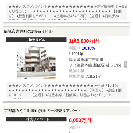
★★★オススメポイント★★★★★★★★★★★★★ ●満室稼働中！ ●最寄
り駅徒歩6分！ ★★★★★★★★★★★★★★★★★★★★★★★★ 【利回
り】 ●想定利回り5.68％ ●想定年収454.9万円 【交通】 ●西鉄天神大
牟田線「西鉄平尾」駅徒歩6分 English available
飯塚市吉原町の1棟売りビル
1棟売りビル
1億5,800万円
利回り
10.10%
/ 1991年
福岡県飯塚市吉原町
ＪＲ筑豊本線 新飯塚 徒歩14分
建物面積
-
敷地面積
718.21㎡
★★★オススメポイント★★★★★★★★★★★★★ ●利回り10.1％！
★★★★★★★★★★★★★★★★★★★★★★★★ 【利回り】 ●想定利回
り10.1％ 【交通】 ●筑豊本線「新飯塚」駅徒歩14分 English
available
京都郡みやこ町勝山箕田の一棟売りアパート
一棟売りアパート
6,050万円
利回り
-