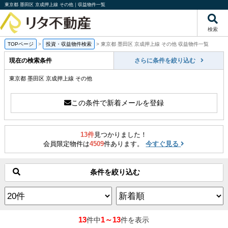
東京都 墨田区 京成押上線 その他｜収益物件一覧
検索
TOPページ
>
投資・収益物件検索
>
東京都 墨田区 京成押上線 その他 収益物件一覧
現在の検索条件
さらに条件を絞り込む
東京都 墨田区 京成押上線 その他
この条件で新着メールを登録
13件
見つかりました！
会員限定物件は
4509
件あります。
今すぐ見る
条件を絞り込む
13
1～13
件中
件を表示