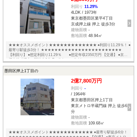
利回り
11.29%
4LDK / 1973年
東京都墨田区業平4丁目
京成押上線 押上 徒歩3分
建物面積
-
敷地面積
48.94㎡
★★★オススメポイント★★★★★★★★★★★★★ ●利回り11.29％！ ●
最寄り駅徒歩3分！ ★★★★★★★★★★★★★★★★★★★★★★★★
【利回り】 ●想定利回り11.29％ ●想定年収2350万円 【交通】 ●京成
押上線「押上」駅徒歩3分 English available
墨田区押上1丁目の
2億7,800万円
利回り
-
/ 1964年
東京都墨田区押上1丁目
東京メトロ半蔵門線 押上 徒歩6
分
建物面積
-
敷地面積
109.68㎡
★★★オススメポイント★★★★★★★★★★★★ ●最寄り駅徒歩6分！