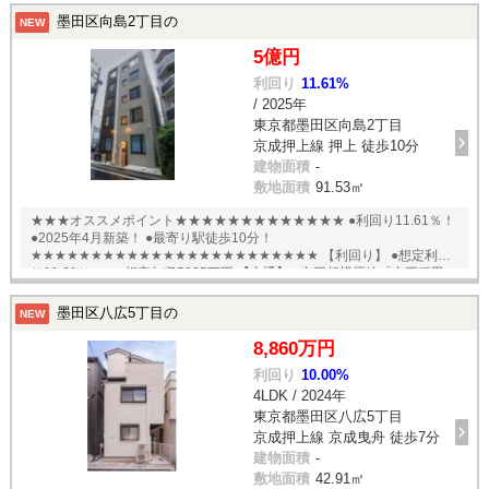
墨田区向島2丁目の
NEW
5億円
利回り
11.61%
/ 2025年
東京都墨田区向島2丁目
京成押上線 押上 徒歩10分
建物面積
-
敷地面積
91.53㎡
★★★オススメポイント★★★★★★★★★★★★★ ●利回り11.61％！
●2025年4月新築！ ●最寄り駅徒歩10分！
★★★★★★★★★★★★★★★★★★★★★★★★ 【利回り】 ●想定利回
り11.61％ ●想定年収5805万円 【交通】 ●京王相模原線「京王稲田
堤」駅徒歩7分 English available
墨田区八広5丁目の
NEW
8,860万円
利回り
10.00%
4LDK / 2024年
東京都墨田区八広5丁目
京成押上線 京成曳舟 徒歩7分
建物面積
-
敷地面積
42.91㎡