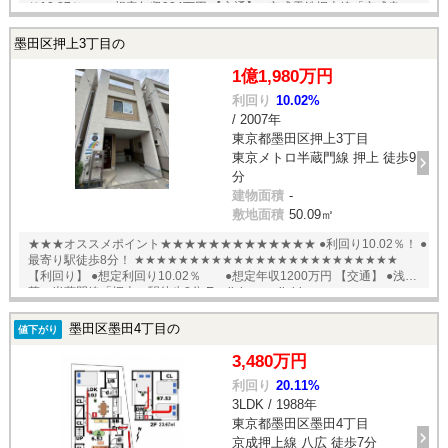
り10.87％ ●想定年収924万円 【交通】 ●京成電鉄押上線「京成曳
舟」駅徒歩9分 English available
墨田区押上3丁目の
1億1,980万円
利回り
10.02%
/ 2007年
東京都墨田区押上3丁目
東京メトロ半蔵門線 押上 徒歩9
分
建物面積
-
敷地面積
50.09㎡
★★★オススメポイント★★★★★★★★★★★★★ ●利回り10.02％！ ●
最寄り駅徒歩8分！ ★★★★★★★★★★★★★★★★★★★★★★★★
【利回り】 ●想定利回り10.02％ ●想定年収1200万円 【交通】 ●浅
草・半蔵門線「押上」駅徒歩8分 English available
墨田区墨田4丁目の
値下がり
3,480万円
利回り
20.11%
3LDK / 1988年
東京都墨田区墨田4丁目
京成押上線 八広 徒歩7分