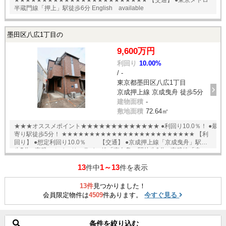
★★★★★★★★★★★★★★★★★★★★★★★★ 【交通】 ●東京メトロ
半蔵門線「押上」駅徒歩6分 English available
墨田区八広1丁目の
9,600万円
利回り
10.00%
/ -
東京都墨田区八広1丁目
京成押上線 京成曳舟 徒歩5分
建物面積
-
敷地面積
72.64㎡
★★★オススメポイント★★★★★★★★★★★★★ ●利回り10.0％！ ●最
寄り駅徒歩5分！ ★★★★★★★★★★★★★★★★★★★★★★★★ 【利
回り】 ●想定利回り10.0％ 【交通】 ●京成押上線「京成曳舟」駅徒
歩5分 ●東武スカイツリーライン線「東向島」駅徒歩9分 ●東武線「曳
舟」駅徒歩10分 English available
13
1～13
件中
件を表示
13件
見つかりました！
会員限定物件は
4509
件あります。
今すぐ見る
条件を絞り込む