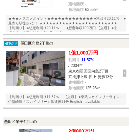
建物面積
-
敷地面積
63.53㎡
★★★オススメポイント★★★★★★★★★★★★★ ●利回り20.11％！ ●
最寄り駅徒歩7分！ ★★★★★★★★★★★★★★★★★★★★★★★★
【利回り】 ●想定利回り20.11％ ●想定年収700万円 【交通】 ●京成
押上線「八広」駅徒歩7分 English available
墨田区向島2丁目の
値下がり
1億1,000万円
利回り
11.57%
/ 2004年
東京都墨田区向島2丁目
京成押上線 押上 徒歩13分
建物面積
-
敷地面積
125.28㎡
【利回り】 ●想定利回り11.57％ 【交通】 ●東武スカイツリーライン・
伊勢崎線「スカイツリー」駅徒歩11分 English available
墨田区業平4丁目の
2億800万円