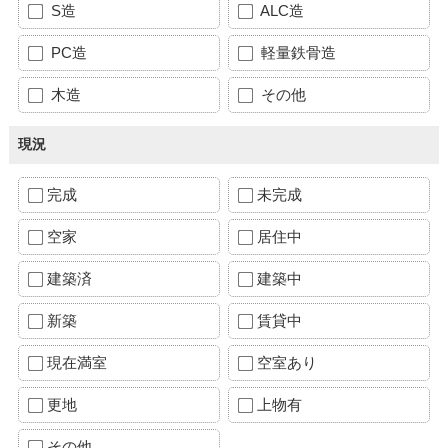
S造
ALC造
PC造
軽量鉄骨造
木造
その他
現況
完成
未完成
空家
居住中
建築済
建築中
新築
賃貸中
現在満室
空室あり
更地
上物有
その他