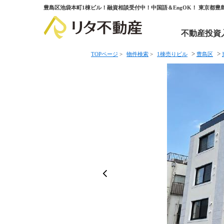
豊島区池袋本町1棟ビル！融資相談受付中！中国語＆EngOK！ 東京都
不動産投資
>
>
TOPページ
>
物件検索
>
1棟売りビル
豊島区