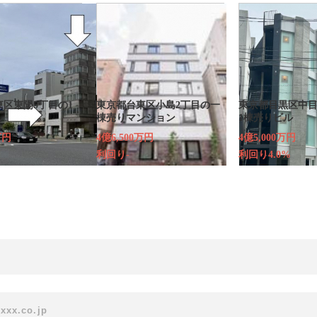
区東陽5丁目の1
東京都台東区小島2丁目の一
東京都目黒区中目
ル
棟売りマンション
1棟売りビル
万円
4億6,500万円
4億5,000万円
利回り-
利回り4.0%