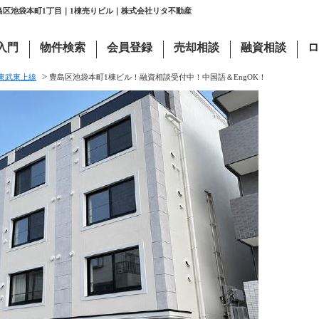
豊島区池袋本町1丁目｜1棟売りビル｜株式会社リタ不動産
入門
物件検索
会員登録
売却相談
融資相談
ロ
>
東武東上線
豊島区池袋本町1棟ビル！融資相談受付中！中国語＆EngOK！