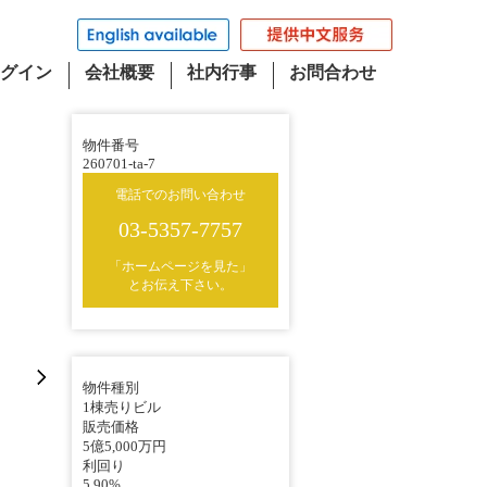
グイン
会社概要
社内行事
お問合わせ
物件番号
260701-ta-7
電話でのお問い合わせ
03-5357-7757
「ホームページを見た」
とお伝え下さい。
物件種別
1棟売りビル
販売価格
5億5,000万円
利回り
5.90%