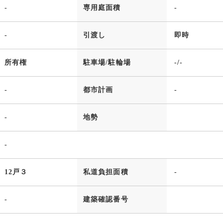
-
専用庭面積
-
-
引渡し
即時
所有権
駐車場/駐輪場
-/-
-
都市計画
-
-
地勢
-
12戸３
私道負担面積
-
-
建築確認番号