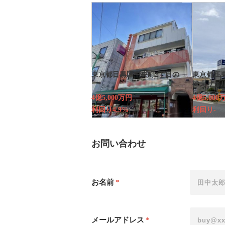
東京都目黒区中央町2丁目の
東京都江東
棟売りビ
4億5,000万円
4億5,000
利回り4.9%
利回り-
お問い合わせ
お名前
*
メールアドレス
*