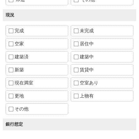
現況
完成
未完成
空家
居住中
建築済
建築中
新築
賃貸中
現在満室
空室あり
更地
上物有
その他
銀行想定