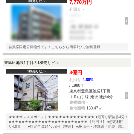
1棟売りビル
7,770万円
利回り
-
--- / ---
----
--線 --駅 徒歩--分
建物面積
--㎡
敷地面積
--㎡
会員様限定公開物件です！こちらから簡単1分で無料登録！
豊島区池袋1丁目の1棟売りビル
1棟売りビル
3億円
利回り
4.80%
/ 1980年
東京都豊島区池袋1丁目
ＪＲ山手線 池袋 徒歩4分
建物面積
-
敷地面積
130.47㎡
★★★オススメポイント★★★★★★★★★★★★★ ●最寄り駅徒歩4分！
★★★★★★★★★★★★★★★★★★★★★★★★ 【利回り】 ●想定利回
り4.8％ ●想定年収1440万円 【交通】 ●JR山手・埼京線「池袋」駅徒
歩4分 English available