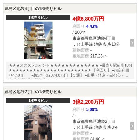
豊島区池袋4丁目の1棟売りビル
1棟売りビル
4億6,800万円
利回り
4.43%
/ 2004年
東京都豊島区池袋4丁目
ＪＲ山手線 池袋 徒歩10分
建物面積
-
敷地面積
217.23㎡
★★★オススメポイント★★★★★★★★★★★★★ ●最寄り駅徒歩10分！
★★★★★★★★★★★★★★★★★★★★★★★★ 【利回り】 ●想定利回
り4.40％ ●想定年収2074.8万円 【交通】 ●山手・埼京・副都心・有
楽町線「池袋」駅徒歩10分 English available
豊島区池袋2丁目の1棟売りビル
1棟売りビル
3億2,200万円
利回り
5.00%
/ -
東京都豊島区池袋2丁目
ＪＲ山手線 池袋 徒歩8分
建物面積
-
敷地面積
81.90㎡