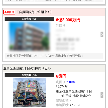
副都心線「要町」駅徒歩1分 ●東京メトロ有楽町線「要町」駅徒歩1分
English available
【会員様限定で公開中！】
会員限定
1棟売りビル
6億3,000万円
利回り
-
--- / ---
----
--線 --駅 徒歩--分
建物面積
--㎡
敷地面積
--㎡
会員様限定公開物件です！こちらから簡単1分で無料登録！
豊島区西池袋1丁目の1棟売りビル
1棟売りビル
6億円
利回り
5.00%
/ 1974年
東京都豊島区西池袋1丁目
ＪＲ山手線 池袋 徒歩2分
建物面積
-
敷地面積
47.76㎡