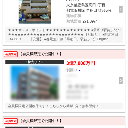
東京都豊島区高田1丁目
都電荒川線 早稲田 徒歩5分
建物面積
-
敷地面積
271.89㎡
★★★オススメポイント★★★★★★★★★★★★★ ●最寄り駅徒歩5分！
★★★★★★★★★★★★★★★★★★★★★★★★ 【利回り】 ●想定利回
り4.68％ 【交通】 ●都電荒川線「早稲田」駅徒歩5分 English
available
【会員様限定で公開中！】
会員限定
1棟売りビル
3億7,800万円
利回り
-
--- / ---
----
--線 --駅 徒歩--分
建物面積
--㎡
敷地面積
--㎡
会員様限定公開物件です！こちらから簡単1分で無料登録！
【会員様限定で公開中！】
会員限定