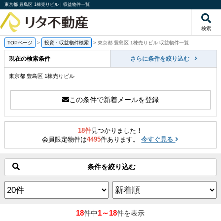
東京都 豊島区 1棟売りビル｜収益物件一覧
検索
TOPページ
>
投資・収益物件検索
>
東京都 豊島区 1棟売りビル 収益物件一覧
現在の検索条件
さらに条件を絞り込む
東京都 豊島区 1棟売りビル
この条件で新着メールを登録
18件
見つかりました！
会員限定物件は
4495
件あります。
今すぐ見る
条件を絞り込む
18
1～18
件中
件を表示