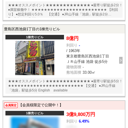
★★★オススメポイント★★★★★★★★★★★★★ ●最寄り駅徒歩2分！
●満室稼働中！ ★★★★★★★★★★★★★★★★★★★★★★★★ 【利回
り】 ●想定利回り5.0％ 【交通】 ●JR山手線「池袋」駅徒歩2分
English available
豊島区西池袋1丁目の1棟売りビル
1棟売りビル
8億円
利回り
-
/ 1963年
東京都豊島区西池袋1丁目
ＪＲ山手線 池袋 徒歩5分
建物面積
-
敷地面積
33.00㎡
★★★オススメポイント★★★★★★★★★★★★★ ●最寄り駅徒歩5分！
★★★★★★★★★★★★★★★★★★★★★★★★ 【交通】 ●JR山手線
「池袋」駅徒歩5分 English available
【会員様限定で公開中！】
会員限定
1棟売りビル
3億9,800万円
利回り
6.49%
--- / ---