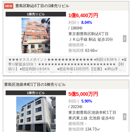
豊島区駒込6丁目の1棟売りビル
NEW
1棟売りビル
1億6,400万円
利回り
8.04%
/ 1969年
東京都豊島区駒込6丁目
ＪＲ山手線 駒込 徒歩10分
建物面積
-
敷地面積
63.69㎡
★★★オススメポイント★★★★★★★★★★★★★ ●利回り8.04％！ ●最
寄り駅徒歩10分！ ★★★★★★★★★★★★★★★★★★★★★★★★ 【利
回り】 ●想定利回り8.04％ ●想定年収1320万円 【交通】 ●JR山手・
東京メトロ南北線「駒込」駅徒歩10分 English available
豊島区池袋本町1丁目の1棟売りビル
1棟売りビル
5億5,000万円
利回り
5.90%
/ 2023年
東京都豊島区池袋本町1丁目
東武東上線 北池袋 徒歩4分
建物面積
-
敷地面積
134.73㎡