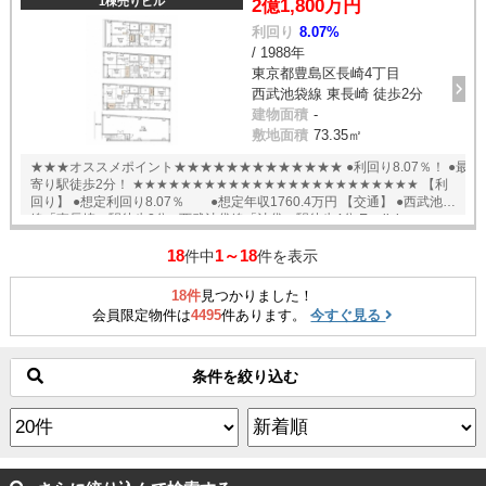
1棟売りビル
2億1,800万円
利回り
8.07%
/ 1988年
東京都豊島区長崎4丁目
西武池袋線 東長崎 徒歩2分
建物面積
-
敷地面積
73.35㎡
★★★オススメポイント★★★★★★★★★★★★★ ●利回り8.07％！ ●最
寄り駅徒歩2分！ ★★★★★★★★★★★★★★★★★★★★★★★★ 【利
回り】 ●想定利回り8.07％ ●想定年収1760.4万円 【交通】 ●西武池袋
線「東長崎」駅徒歩2分 ●西武池袋線「池袋」駅徒歩4分 English
available
18
1～18
件中
件を表示
18件
見つかりました！
会員限定物件は
4495
件あります。
今すぐ見る
条件を絞り込む