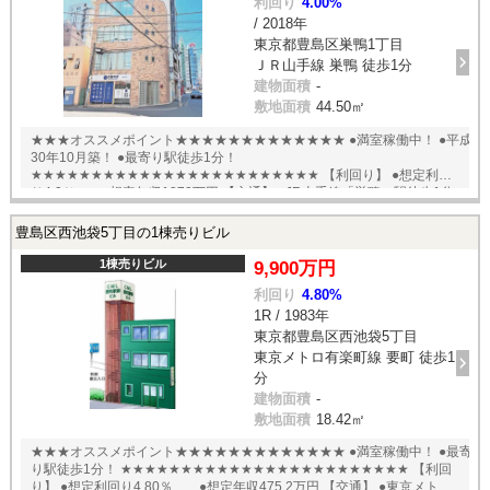
利回り
4.00%
/ 2018年
東京都豊島区巣鴨1丁目
ＪＲ山手線 巣鴨 徒歩1分
建物面積
-
敷地面積
44.50㎡
★★★オススメポイント★★★★★★★★★★★★★ ●満室稼働中！ ●平成
30年10月築！ ●最寄り駅徒歩1分！
★★★★★★★★★★★★★★★★★★★★★★★★ 【利回り】 ●想定利回
り4.0％ ●想定年収1272万円 【交通】 ●JR山手線「巣鴨」駅徒歩1分
English available
豊島区西池袋5丁目の1棟売りビル
1棟売りビル
9,900万円
利回り
4.80%
1R / 1983年
東京都豊島区西池袋5丁目
東京メトロ有楽町線 要町 徒歩1
分
建物面積
-
敷地面積
18.42㎡
★★★オススメポイント★★★★★★★★★★★★★ ●満室稼働中！ ●最寄
り駅徒歩1分！ ★★★★★★★★★★★★★★★★★★★★★★★★ 【利回
り】 ●想定利回り4.80％ ●想定年収475.2万円 【交通】 ●東京メトロ