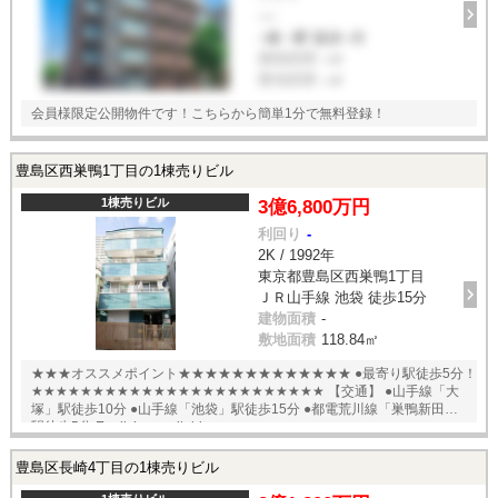
----
--線 --駅 徒歩--分
建物面積
--㎡
敷地面積
--㎡
会員様限定公開物件です！こちらから簡単1分で無料登録！
豊島区西巣鴨1丁目の1棟売りビル
1棟売りビル
3億6,800万円
利回り
-
2K / 1992年
東京都豊島区西巣鴨1丁目
ＪＲ山手線 池袋 徒歩15分
建物面積
-
敷地面積
118.84㎡
★★★オススメポイント★★★★★★★★★★★★★ ●最寄り駅徒歩5分！
★★★★★★★★★★★★★★★★★★★★★★★★ 【交通】 ●山手線「大
塚」駅徒歩10分 ●山手線「池袋」駅徒歩15分 ●都電荒川線「巣鴨新田」
駅徒歩5分 English available
豊島区長崎4丁目の1棟売りビル