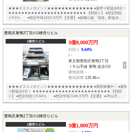
★★★オススメポイント★★★★★★★★★★★★★ ●最寄り駅徒歩6分！
★★★★★★★★★★★★★★★★★★★★★★★★ 【利回り】 ●想定利回
り5.0％ ●想定年収1610.4万円 【交通】 ●副都心線「池袋」駅徒歩6
分 ●JR山手線「池袋」駅徒歩8分 ●丸ノ内線「池袋」駅徒歩8分
English available
豊島区巣鴨3丁目の1棟売りビル
1棟売りビル
3億8,000万円
利回り
5.64%
/ -
東京都豊島区巣鴨3丁目
ＪＲ山手線 巣鴨 徒歩2分
建物面積
-
敷地面積
135.86㎡
★★★オススメポイント★★★★★★★★★★★★★ ●満室稼働中！ ●最寄
り駅徒歩2分！ ★★★★★★★★★★★★★★★★★★★★★★★★ 【利回
り】 ●想定利回り5.64％ ●想定年収2146.3万円 【交通】 ●JR山手・
都営三田線「巣鴨」駅徒歩2分 English available
豊島区巣鴨1丁目の1棟売りビル
1棟売りビル
3億1,800万円