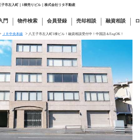
八王子市左入町｜1棟売りビル｜株式会社リタ不動産
入門
物件検索
会員登録
売却相談
融資相談
ロ
>
>
ＪＲ中央本線
八王子市左入町1棟ビル！融資相談受付中！中国語＆EngOK！