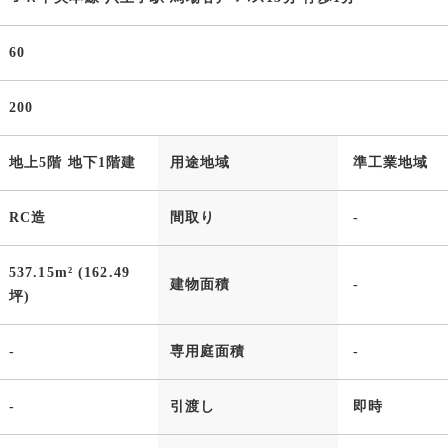
60
200
地上5階 地下1階建
用途地域
準工業地域
RC造
間取り
-
537.15m² (162.49
建物面積
-
坪)
-
専用庭面積
-
-
引渡し
即時