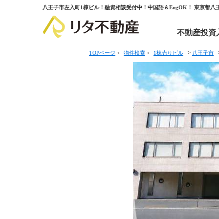
八王子市左入町1棟ビル！融資相談受付中！中国語＆EngOK！ 東京都
不動産投資
>
TOPページ
>
物件検索
>
1棟売りビル
八王子市