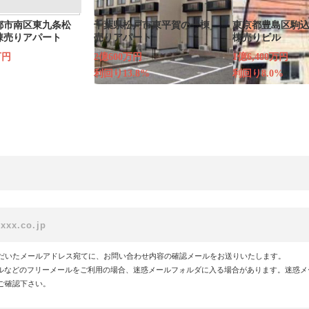
都市南区東九条松
千葉県松戸市東平賀の一棟
東京都豊島区駒込
棟売りアパート
売りアパート
棟売りビル
万円
2億600万円
1億6,400万円
利回り13.8%
利回り8.0%
だいたメールアドレス宛てに、お問い合わせ内容の確認メールをお送りいたします。
!メールなどのフリーメールをご利用の場合、迷惑メールフォルダに入る場合があります。迷惑
ご確認下さい。