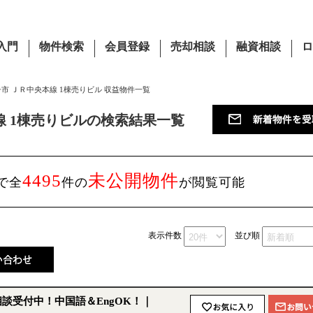
入門
物件検索
会員登録
売却相談
融資相談
ロ
子市 ＪＲ中央本線 1棟売りビル 収益物件一覧
線 1棟売りビルの検索結果一覧
4495
未公開物件
で全
件の
が閲覧可能
表示件数
並び順
談受付中！中国語＆EngOK！｜