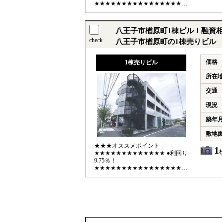
★★★★★★★★★★★★★★★★★★★★★★★
【利回り】 ●想定利回り6.78％
●想定年収405.7万円 【交通】 ●中
央本線「西八王子」駅徒歩8分
八王子市楢原町1棟ビル！融資相
English available
check
八王子市楢原町の1棟売りビル
価格
1棟売りビル
所在
交通
現況
築年
敷地
★★★オススメポイント
1
★★★★★★★★★★★★★ ●利回り
9.75％！
★★★★★★★★★★★★★★★★★★★★★★★
【利回り】 ●想定利回り9.75％
●想定年収2145.6万円 【交通】 ●JR
中央線「八王子」駅バス23分停歩4
分 English available