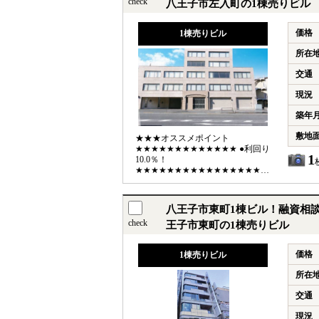
check
八王子市左入町の1棟売りビル
価格
1棟売りビル
所在
交通
現況
築年
敷地
★★★オススメポイント
★★★★★★★★★★★★★ ●利回り
1
10.0％！
★★★★★★★★★★★★★★★★★★★★★★★
【利回り】 ●想定利回り10.0％
●想定年収1800万円 【交通】 ●JR中
央線「八王子」駅バス13分停歩1分
八王子市東町1棟ビル！融資相談
English available
check
王子市東町の1棟売りビル
価格
1棟売りビル
所在
交通
現況