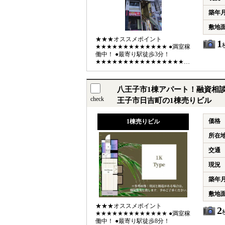
築年
敷地
★★★オススメポイント
1
★★★★★★★★★★★★★ ●満室稼
働中！ ●最寄り駅徒歩3分！
★★★★★★★★★★★★★★★★★★★★★★★
【利回り】 ●想定利回り5.7％ ●
想定年収4759万円 【交通】 ●JR中
央線「八王子」駅徒歩3分 English
八王子市1棟アパート！融資相談
available
check
王子市日吉町の1棟売りビル
価格
1棟売りビル
所在
交通
現況
築年
敷地
★★★オススメポイント
2
★★★★★★★★★★★★★ ●満室稼
働中！ ●最寄り駅徒歩8分！