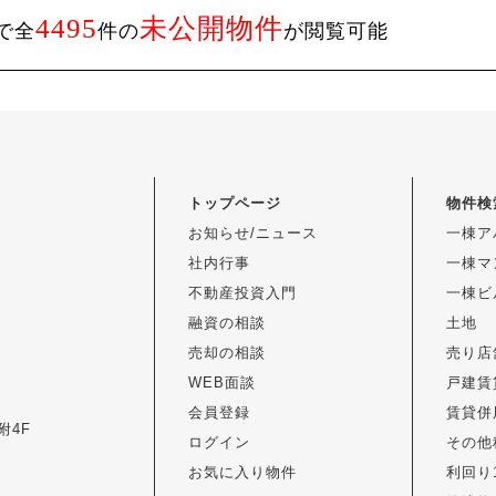
4495
未公開物件
で全
件の
が閲覧可能
トップページ
物件検
お知らせ/ニュース
一棟ア
社内行事
一棟マ
不動産投資入門
一棟ビ
融資の相談
土地
売却の相談
売り店
WEB面談
戸建賃
会員登録
賃貸併
附4F
ログイン
その他
お気に入り物件
利回り