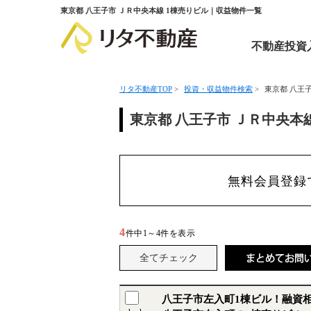
東京都 八王子市 ＪＲ中央本線 1棟売りビル｜収益物件一覧
不動産投資
リタ不動産TOP
>
投資・収益物件検索
>
東京都 八王
東京都 八王子市 ＪＲ中央本
無料会員登録
4
件中
1～4
件を表示
八王子市左入町1棟ビル！融資相