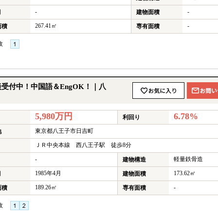
-
-
月
建物面積
267.41㎡
-
面積
専有面積
枚
★
受付中！中国語＆EngOK！｜八
5,980万円
6.78%
利回り
東京都八王子市日吉町
地
ＪＲ中央本線 西八王子駅 徒歩8分
-
軽量鉄骨造
建物構造
1985年4月
173.62㎡
月
建物面積
189.26㎡
-
面積
専有面積
枚