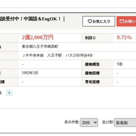
★
談受付中！中国語＆EngOK！｜
2億2,000万円
9.75%
利回り
東京都八王子市楢原町
地
ＪＲ中央本線 八王子駅 バス23分停歩4分
-
S造
建物構造
1992年3月
-
月
建物面積
-
-
面積
専有面積
枚
★
表示件数
並び順