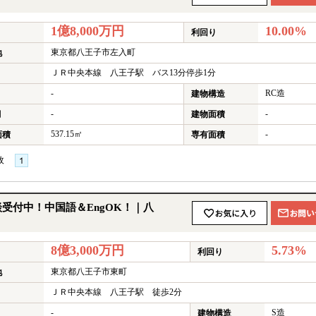
1億8,000万円
10.00%
利回り
東京都八王子市左入町
地
ＪＲ中央本線 八王子駅 バス13分停歩1分
-
RC造
建物構造
-
-
月
建物面積
537.15㎡
-
面積
専有面積
枚
★
受付中！中国語＆EngOK！｜八
8億3,000万円
5.73%
利回り
東京都八王子市東町
地
ＪＲ中央本線 八王子駅 徒歩2分
-
S造
建物構造