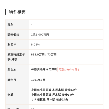
物件概要
種別
-
販売価格
1億1,000万円
利回り
8.03%
満室時想定年
883.9万円 / 73万円
収/月収
神奈川県厚木市東町
所在地
周辺の物件を見る
築年月
1991年3月
小田急小田原線 本厚木駅 徒歩13分
交通
小田急小田原線 厚木駅 徒歩14分
ＪＲ相模線 厚木駅 徒歩14分