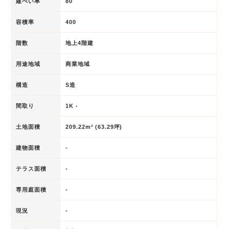
建ぺい率
80
容積率
400
階数
地上4階建
用途地域
商業地域
構造
S造
間取り
1K -
土地面積
209.22m² (63.29坪)
建物面積
-
テラス面積
-
専用庭面積
-
現況
-