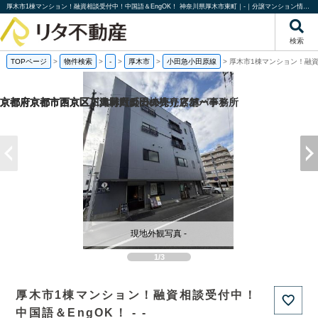
厚木市1棟マンション！融資相談受付中！中国語＆EngOK！ 神奈川県厚木市東町｜-｜分譲マンション情報｜株式会社リタ不動産
検索
TOPページ
>
物件検索
>
-
>
厚木市
>
小田急小田原線
>
厚木市1棟マンション！融資
京都府京都市西京区下津林六反田の売り店舗・事務所
京都府京都市西京区川島野田町の一棟売りアパート
京都府京都市西京区下津林六反田の
京都府京都市下京区二人司町の一棟売りアパート
現地外観写真 -
1/3
厚木市1棟マンション！融資相談受付中！
中国語＆EngOK！ - -