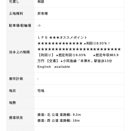
引渡し
相談
土地権利
所有権
駐車場/駐輪場
-/-
ＬＰＧ ★★★オススメポイント
★★★★★★★★★★★★★ ●利回り8.03％！
★★★★★★★★★★★★★★★★★★★★★★★★
法令上の制限
【利回り】 ●想定利回り8.03％ ●想定年収883.9
万円 【交通】 ●小田急線「本厚木」駅徒歩13分
English available
都市計画
-
地目
宅地
地勢
接道: 北 公道 道路幅: 9.3ｍ
接道状況
接道: 西 公道 道路幅: 16ｍ