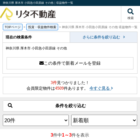
神奈川県 厚木市 小田急小田原線 その他｜収益物件一覧
検索
TOPページ
>
投資・収益物件検索
>
神奈川県 厚木市 小田急小田原線 その他 収益物件一覧
現在の検索条件
さらに条件を絞り込む
神奈川県 厚木市 小田急小田原線 その他
この条件で新着メールを登録
3件
見つかりました！
会員限定物件は
4509
件あります。
今すぐ見る
条件を絞り込む
3
1～3
件中
件を表示