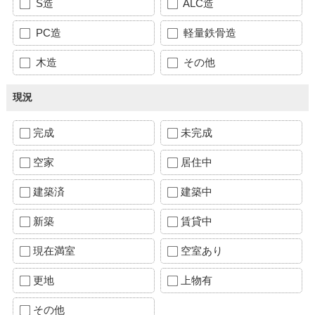
S造
ALC造
PC造
軽量鉄骨造
木造
その他
現況
完成
未完成
空家
居住中
建築済
建築中
新築
賃貸中
現在満室
空室あり
更地
上物有
その他