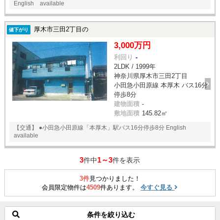
English available
厚木市三田2丁目の
値下がり
3,000万円
利回り
-
2LDK / 1999年
神奈川県厚木市三田2丁目
小田急小田原線 本厚木 バス16分
停歩8分
建物面積
-
敷地面積
145.82㎡
【交通】 ●小田急小田原線「本厚木」駅バス16分停歩8分 English
available
3
1～3
件中
件を表示
3件
見つかりました！
会員限定物件は
4509
件あります。
今すぐ見る
条件を絞り込む