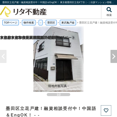
墨田区立花戸建！融資相談受付中！中国語＆EngOK！ 東京都墨田区立花4丁目｜-｜分譲マンション情報｜株式会社リタ不動産
検索
TOPページ
>
物件検索
>
-
>
墨田区
>
東武亀戸線
>
墨田区立花戸建！融資相談受付中
京都府京都市南区吉祥院西ノ茶屋町の
京都府京都市伏見区帯屋町の1棟売りビル
京都府京都市伏見区深草堀田町の
東京都東大和市中央2丁目の一棟売りアパート
現地外観写真 -
1/2
墨田区立花戸建！融資相談受付中！中国語
＆EngOK！ - -