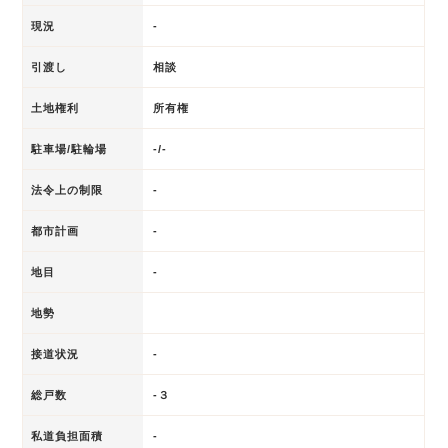
現況
-
引渡し
相談
土地権利
所有権
駐車場/駐輪場
-/-
法令上の制限
-
都市計画
-
地目
-
地勢
接道状況
-
総戸数
-３
私道負担面積
-