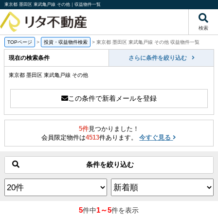
東京都 墨田区 東武亀戸線 その他｜収益物件一覧
検索
TOPページ
>
投資・収益物件検索
>
東京都 墨田区 東武亀戸線 その他 収益物件一覧
現在の検索条件
さらに条件を絞り込む
東京都 墨田区 東武亀戸線 その他
この条件で新着メールを登録
5件
見つかりました！
会員限定物件は
4513
件あります。
今すぐ見る
条件を絞り込む
5
1～5
件中
件を表示