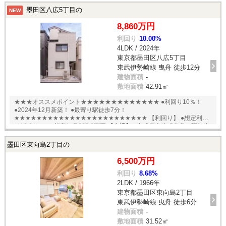
墨田区八広5丁目の
NEW
8,860万円
利回り
10.00%
4LDK / 2024年
東京都墨田区八広5丁目
東武伊勢崎線 曳舟 徒歩12分
建物面積
-
敷地面積
42.91㎡
★★★オススメポイント★★★★★★★★★★★★★ ●利回り10％！
●2024年12月新築！ ●最寄り駅徒歩7分！
★★★★★★★★★★★★★★★★★★★★★★★★ 【利回り】 ●想定利回
り10.0％ ●想定年収827.2万円 【交通】 ●京成押上線「曳舟」駅徒歩
7分 English available
墨田区東向島2丁目の
6,500万円
利回り
8.68%
2LDK / 1966年
東京都墨田区東向島2丁目
東武伊勢崎線 曳舟 徒歩6分
建物面積
-
敷地面積
31.52㎡