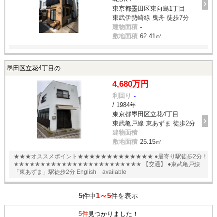
東京都墨田区東向島1丁目
東武伊勢崎線 曳舟 徒歩7分
建物面積
-
敷地面積
62.41㎡
墨田区立花4丁目の
4,680万円
利回り
-
/ 1984年
東京都墨田区立花4丁目
東武亀戸線 東あずま 徒歩2分
建物面積
-
敷地面積
25.15㎡
★★★オススメポイント★★★★★★★★★★★★★ ●最寄り駅徒歩2分！
★★★★★★★★★★★★★★★★★★★★★★★★ 【交通】 ●東武亀戸線
「東あずま」駅徒歩2分 English available
5
1～5
件中
件を表示
5件
見つかりました！