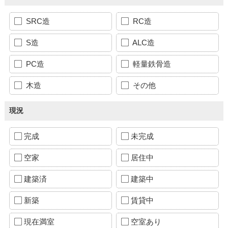
SRC造
RC造
S造
ALC造
PC造
軽量鉄骨造
木造
その他
現況
完成
未完成
空家
居住中
建築済
建築中
新築
賃貸中
現在満室
空室あり