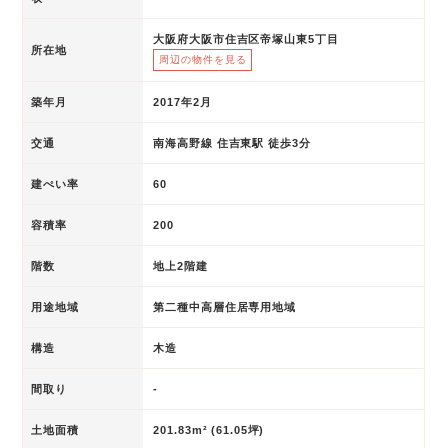
大阪府大阪市住吉区帝塚山東5丁目
所在地
周辺の物件を見る
築年月
2017年2月
交通
南海高野線 住吉東駅 徒歩3分
建ぺい率
60
容積率
200
階数
地上2階建
用途地域
第二種中高層住居専用地域
構造
木造
間取り
-
土地面積
201.83m² (61.05坪)