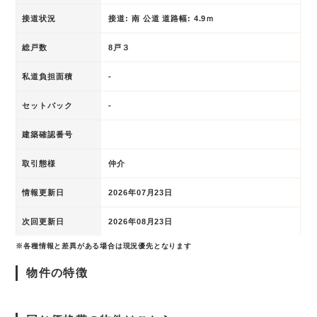
接道状況
接道: 南 公道 道路幅: 4.9ｍ
総戸数
8戸３
私道負担面積
-
セットバック
-
建築確認番号
取引態様
仲介
情報更新日
2026年07月23日
次回更新日
2026年08月23日
※各種情報と差異がある場合は現況優先となります
物件の特徴