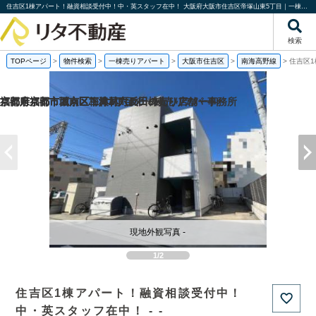
住吉区1棟アパート！融資相談受付中！中・英スタッフ在中！ 大阪府大阪市住吉区帝塚山東5丁目｜一棟売りアパート｜投資物件や収益物件｜株式会社リタ不動産
検索
TOPページ
>
物件検索
>
一棟売りアパート
>
大阪市住吉区
>
南海高野線
>
住吉区
福岡県福岡市城南区梅林2丁目の一棟売りアパート
京都府京都市西京区下津林六反田の売り店舗・事務所
京都府京都市西京区下津林六反田の
京都府京都市下京区二人司町の一棟売りアパート
現地外観写真 -
1/2
住吉区1棟アパート！融資相談受付中！
中・英スタッフ在中！ - -