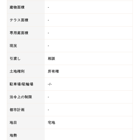
建物面積
-
テラス面積
-
専用庭面積
-
現況
-
引渡し
相談
土地権利
所有権
駐車場/駐輪場
-/-
法令上の制限
-
都市計画
-
地目
宅地
地勢