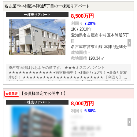
名古屋市中村区本陣通5丁目の一棟売りアパート
一棟売りアパート
8,500万円
利回り
7.20%
1K / 2010年
愛知県名古屋市中村区本陣通5丁
目
名古屋市営東山線 本陣 徒歩9分
建物面積
-
敷地面積
198.34㎡
※占有面積はおおよその値です。 ★★★オススメポイント
★★★★★★★★★★★★★ ●満室稼働中！ ●利回り7.20％！ ●最寄り駅徒
歩8分！ ★★★★★★★★★★★★★★★★★★★★★★★★ 【利回り】 ●
想定利回り7.20％ ●想定年収611.4万円 【交通】 ●名古屋市営東山線
「本陣」駅徒歩8分 English available
【会員様限定で公開中！】
会員限定
一棟売りアパート
8,000万円
利回り
5.80%
--- / ---
----
--線 --駅 徒歩--分
建物面積
--㎡