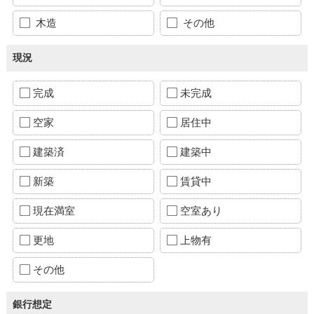
木造
その他
現況
完成
未完成
空家
居住中
建築済
建築中
新築
賃貸中
現在満室
空室あり
更地
上物有
その他
銀行想定