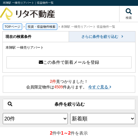
本陣駅 一棟売りアパート｜収益物件一覧
検索
TOPページ
>
投資・収益物件検索
>
本陣駅 一棟売りアパート 収益物件一覧
現在の検索条件
さらに条件を絞り込む
本陣駅 一棟売りアパート
この条件で新着メールを登録
2件
見つかりました！
会員限定物件は
4509
件あります。
今すぐ見る
条件を絞り込む
2
1～2
件中
件を表示