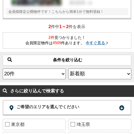
敷地面積
--㎡
会員様限定公開物件です！こちらから簡単1分で無料登録！
2
1～2
件中
件を表示
2件
見つかりました！
会員限定物件は
4509
件あります。
今すぐ見る
条件を絞り込む
さらに絞り込んで検索する
ご希望のエリアを選んでください
東京都
埼玉県