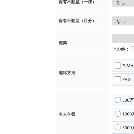
保有不動産（一棟）
保有不動産（区分）
職業
その他：
E-MA
連絡方法
FAX
500
100
本人年収
300