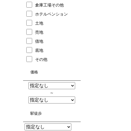
倉庫工場その他
ホテルペンション
土地
売地
借地
底地
その他
価格
～
駅徒歩