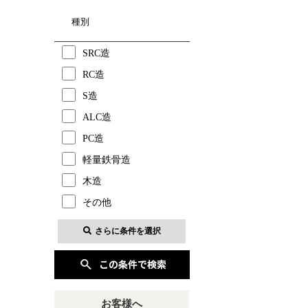
種別
SRC造
RC造
S造
ALC造
PC造
軽量鉄骨造
木造
その他
さらに条件を選択
お客様へ