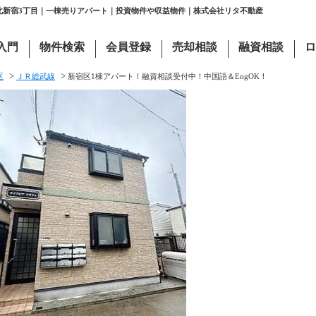
区北新宿3丁目｜一棟売りアパート｜投資物件や収益物件｜株式会社リタ不動産
入門
物件検索
会員登録
売却相談
融資相談
ロ
>
>
区
ＪＲ総武線
新宿区1棟アパート！融資相談受付中！中国語＆EngOK！