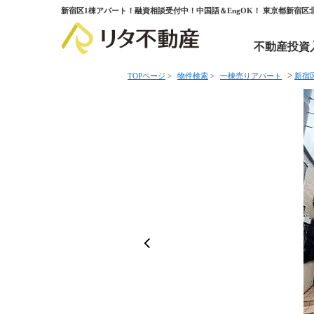
新宿区1棟アパート！融資相談受付中！中国語＆EngOK！ 東京都新宿
不動産投資
>
TOPページ
>
物件検索
>
一棟売りアパート
新宿