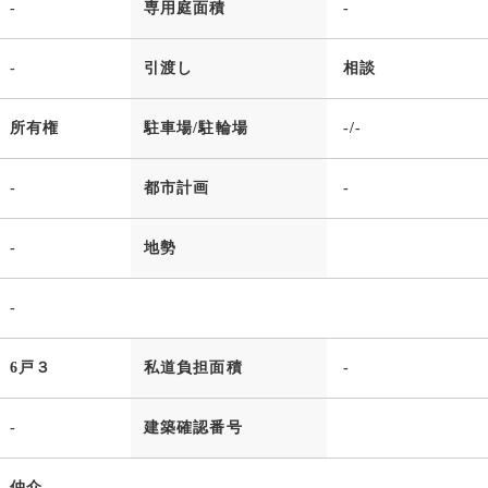
-
専用庭面積
-
-
引渡し
相談
所有権
駐車場/駐輪場
-/-
-
都市計画
-
-
地勢
-
6戸３
私道負担面積
-
-
建築確認番号
仲介