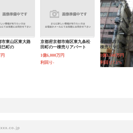
都市東山区東大路
京都府京都市南区東九条松
千葉県市川市市川
辰巳町の
田町の一棟売りアパート
棟売りマンショ
万円
1億6,000万円
1億3,500万円
利回り-
利回り7.1%