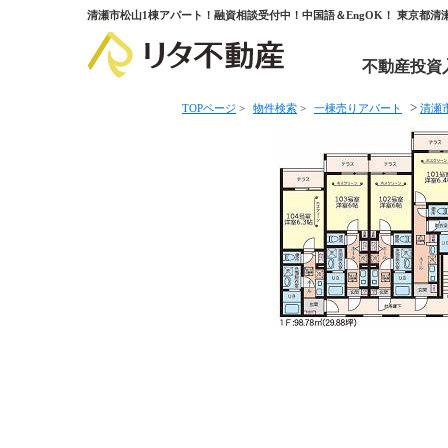
清瀬市松山1棟アパート！融資相談受付中！中国語＆EngOK！ 東京都
不動産投資
>
TOPページ
>
物件検索
>
一棟売りアパート
清瀬