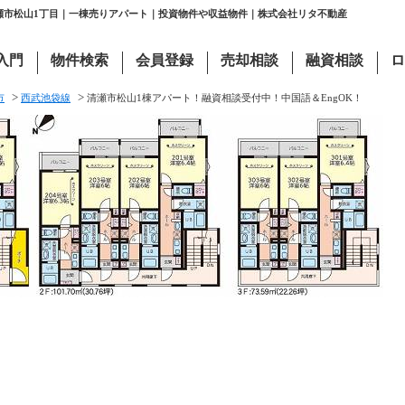
清瀬市松山1丁目｜一棟売りアパート｜投資物件や収益物件｜株式会社リタ不動産
入門
物件検索
会員登録
売却相談
融資相談
ロ
>
>
市
西武池袋線
清瀬市松山1棟アパート！融資相談受付中！中国語＆EngOK！