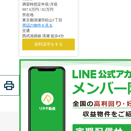
満室時想定年収/月収
987.6万円 / 82万円
所在地
東京都清瀬市松山1丁目
周辺の物件を見る
交通
西武池袋線 清瀬 徒歩4分
資料請求をする