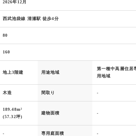
2026年12月
西武池袋線 清瀬駅 徒歩4分
80
160
第一種中高層住居
地上3階建
用途地域
用地域
木造
間取り
-
189.48m²
建物面積
-
(57.32坪)
-
専用庭面積
-