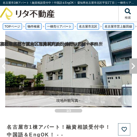
名古屋市1棟アパート！融資相談受付中！中国語＆EngOK！ 愛知県名古屋市北区平安2丁目｜一棟売りアパート｜投資物件や収益物件｜株式会社リタ不動産
検索
TOPページ
>
物件検索
>
一棟売りアパート
>
名古屋市北区
>
名古屋市営上飯田線
福岡県福岡市城南区梅林2丁目の一棟売りアパート
京都府京都市西京区下津林六反田の売り店舗・事務所
京都府京都市西京区下津林六反田の
京都府京都市下京区二人司町の一棟売りアパート
現地外観写真 -
1/3
名古屋市1棟アパート！融資相談受付中！
中国語＆EngOK！ - -