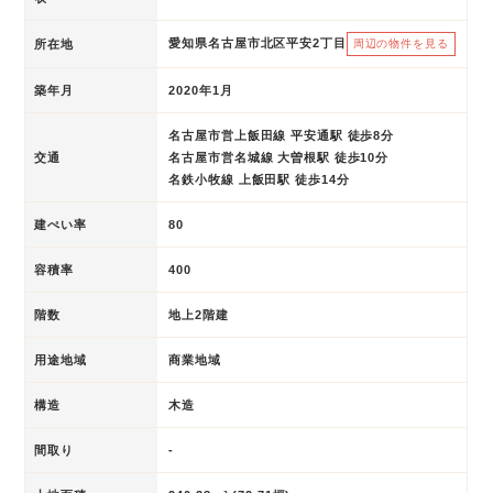
愛知県名古屋市北区平安2丁目
所在地
周辺の物件を見る
築年月
2020年1月
名古屋市営上飯田線 平安通駅 徒歩8分
交通
名古屋市営名城線 大曽根駅 徒歩10分
名鉄小牧線 上飯田駅 徒歩14分
建ぺい率
80
容積率
400
階数
地上2階建
用途地域
商業地域
構造
木造
間取り
-