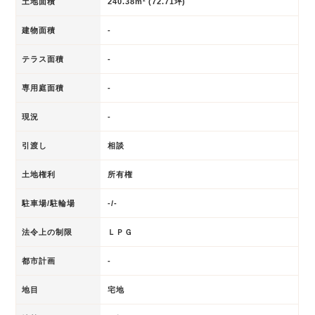
土地面積
240.38m² (72.71坪)
建物面積
-
テラス面積
-
専用庭面積
-
現況
-
引渡し
相談
土地権利
所有権
駐車場/駐輪場
-/-
法令上の制限
ＬＰＧ
都市計画
-
地目
宅地