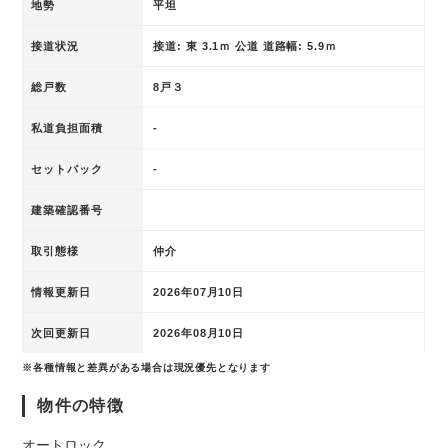
地勢
平坦
接道状況
接道: 東 3.1ｍ 公道 道路幅: 5.9ｍ
総戸数
8戸３
私道負担面積
-
セットバック
-
建築確認番号
取引態様
仲介
情報更新日
2026年07月10日
次回更新日
2026年08月10日
※各種情報と差異がある場合は現況優先となります
物件の特徴
オートロック