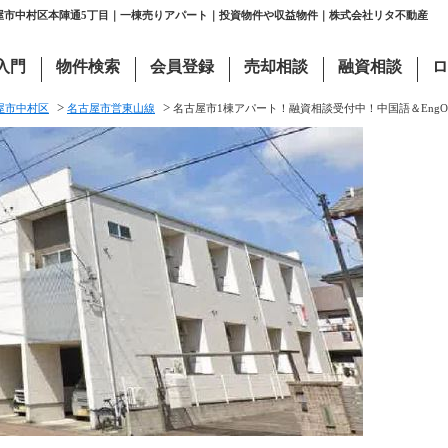
古屋市中村区本陣通5丁目｜一棟売りアパート｜投資物件や収益物件｜株式会社リタ不動産
入門
物件検索
会員登録
売却相談
融資相談
ロ
>
>
屋市中村区
名古屋市営東山線
名古屋市1棟アパート！融資相談受付中！中国語＆EngO