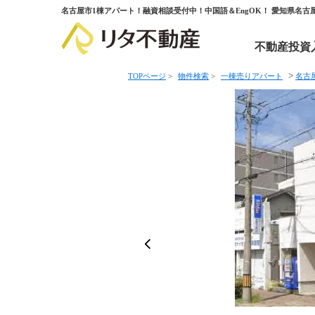
名古屋市1棟アパート！融資相談受付中！中国語＆EngOK！ 愛知県名
不動産投資
>
TOPページ
>
物件検索
>
一棟売りアパート
名古