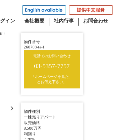
グイン
会社概要
社内行事
お問合わせ
K！
物件番号
260708-ta-1
電話でのお問い合わせ
03-5357-7757
「ホームページを見た」
とお伝え下さい。
物件種別
一棟売りアパート
販売価格
8,500万円
利回り
7.20%