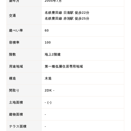
築年月
2005年7月
名鉄豊田線 日進駅 徒歩22分
交通
名鉄豊田線 赤池駅 徒歩25分
建ぺい率
60
容積率
100
階数
地上2階建
用途地域
第一種低層住居専用地域
構造
木造
間取り
2DK -
土地面積
- (-)
建物面積
-
テラス面積
-