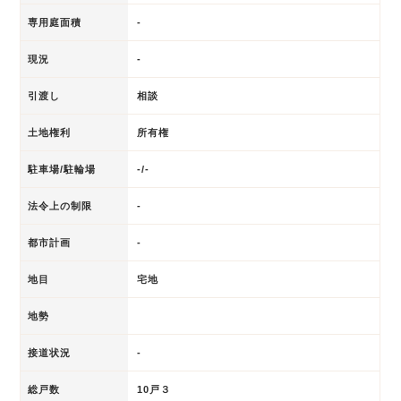
専用庭面積
-
現況
-
引渡し
相談
土地権利
所有権
駐車場/駐輪場
-/-
法令上の制限
-
都市計画
-
地目
宅地
地勢
接道状況
-
総戸数
10戸３