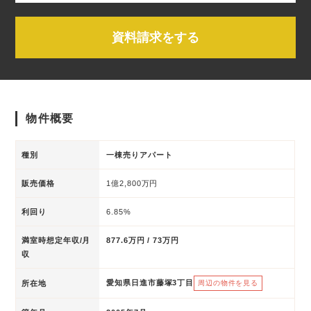
資料請求をする
物件概要
種別
一棟売りアパート
販売価格
1億2,800万円
利回り
6.85%
満室時想定年収/月
877.6万円 / 73万円
収
愛知県日進市藤塚3丁目
所在地
周辺の物件を見る