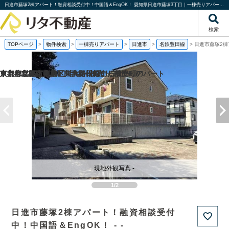
日進市藤塚2棟アパート！融資相談受付中！中国語＆EngOK！ 愛知県日進市藤塚3丁目｜一棟売りアパート｜投資物件や収益物件｜株式会社リタ不動産
検索
TOPページ
>
物件検索
>
一棟売りアパート
>
日進市
>
名鉄豊田線
>
日進市藤塚2棟
京都府京都市西京区川島野田町の一棟売りアパート
京都府京都市東山区東大路松原上る辰巳町の
東京都杉並区井草2丁目の一棟売りアパート
東京都北区上中里1丁目の一棟売りアパート
現地外観写真 -
1/2
日進市藤塚2棟アパート！融資相談受付
中！中国語＆EngOK！ - -