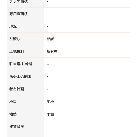
テラス面積
-
専用庭面積
-
現況
-
引渡し
相談
土地権利
所有権
駐車場/駐輪場
-/-
法令上の制限
-
都市計画
-
地目
宅地
地勢
平坦
接道状況
-