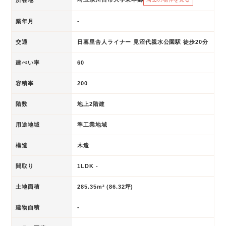
築年月
-
交通
日暮里舎人ライナー 見沼代親水公園駅 徒歩20分
建ぺい率
60
容積率
200
階数
地上2階建
用途地域
準工業地域
構造
木造
間取り
1LDK -
土地面積
285.35m² (86.32坪)
建物面積
-