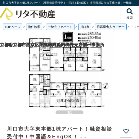
川口市大字東本郷1棟アパート！融資相談受付中！中国語＆EngOK！ 埼玉県川口市大字東本郷｜一棟売りアパート｜投資物件や収益物件｜株式会社リタ不動産
検索
TOPページ
>
物件検索
>
一棟売りアパート
>
川口市
>
日暮里舎人ライナー
>
川口
京都府京都市西京区下津林六反田の売り店舗・事務所
京都府京都市西京区川島野田町の一棟売りアパート
京都府京都市西京区下津林六反田の
京都府京都市下京区二人司町の一棟売りアパート
現地外観写真 -
1/1
川口市大字東本郷1棟アパート！融資相談
受付中！中国語＆EngOK！ - -