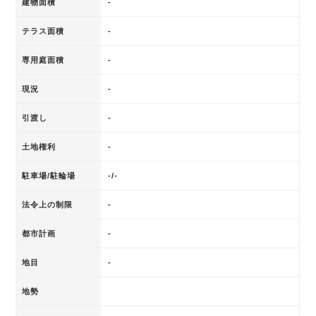
建物面積
-
テラス面積
-
専用庭面積
-
現況
-
引渡し
-
土地権利
-
駐車場/駐輪場
-/-
法令上の制限
-
都市計画
-
地目
-
地勢