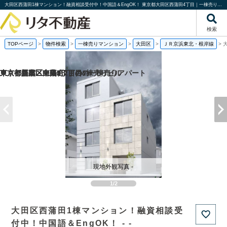
大田区西蒲田1棟マンション！融資相談受付中！中国語＆EngOK！ 東京都大田区西蒲田4丁目｜一棟売りマンション｜投資物件や収益物件｜株式会社リタ不動産
検索
TOPページ
>
物件検索
>
一棟売りマンション
>
大田区
>
ＪＲ京浜東北・根岸線
>
東京都墨田区向島2丁目の
東京都新宿区上落合1丁目の一棟売りアパート
東京都目黒区中央町2丁目の
東京都江東区東陽5丁目の1棟売りビル
現地外観写真 -
1/2
大田区西蒲田1棟マンション！融資相談受
付中！中国語＆EngOK！ - -