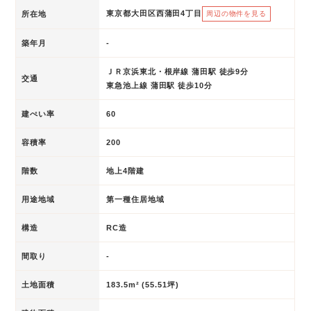
東京都大田区西蒲田4丁目
所在地
周辺の物件を見る
築年月
-
ＪＲ京浜東北・根岸線 蒲田駅 徒歩9分
交通
東急池上線 蒲田駅 徒歩10分
建ぺい率
60
容積率
200
階数
地上4階建
用途地域
第一種住居地域
構造
RC造
間取り
-
土地面積
183.5m² (55.51坪)