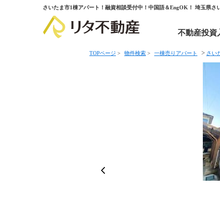
さいたま市1棟アパート！融資相談受付中！中国語＆EngOK！ 埼玉県
不動産投資
>
TOPページ
>
物件検索
>
一棟売りアパート
さい