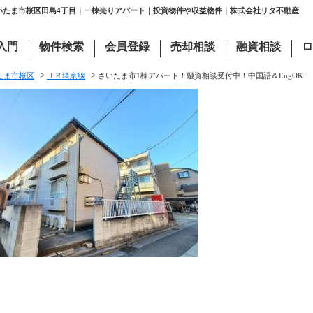
さいたま市桜区田島4丁目｜一棟売りアパート｜投資物件や収益物件｜株式会社リタ不動産
入門
物件検索
会員登録
売却相談
融資相談
ロ
>
>
たま市桜区
ＪＲ埼京線
さいたま市1棟アパート！融資相談受付中！中国語＆EngOK！