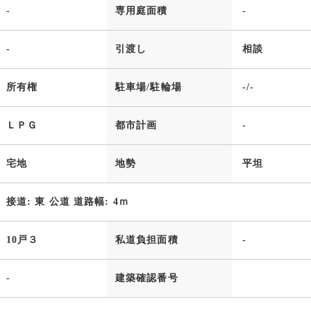
-
専用庭面積
-
-
引渡し
相談
所有権
駐車場/駐輪場
-/-
ＬＰＧ
都市計画
-
宅地
地勢
平坦
接道: 東 公道 道路幅: 4ｍ
10戸３
私道負担面積
-
-
建築確認番号