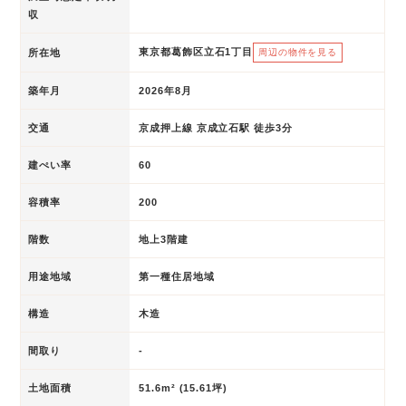
収
東京都葛飾区立石1丁目
所在地
周辺の物件を見る
築年月
2026年8月
交通
京成押上線 京成立石駅 徒歩3分
建ぺい率
60
容積率
200
階数
地上3階建
用途地域
第一種住居地域
構造
木造
間取り
-
土地面積
51.6m² (15.61坪)