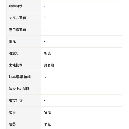
建物面積
-
テラス面積
-
専用庭面積
-
現況
-
引渡し
相談
土地権利
所有権
駐車場/駐輪場
-/-
法令上の制限
-
都市計画
-
地目
宅地
地勢
平坦