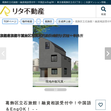
葛飾区立石旅館！融資相談受付中！中国語＆EngOK！ 東京都葛飾区立石1丁目｜-｜分譲マンション情報｜株式会社リタ不動産
検索
TOPページ
>
物件検索
>
-
>
葛飾区
>
京成押上線
>
葛飾区立石旅館！融資相談受付中
福岡県福岡市城南区梅林2丁目の一棟売りアパート
京都府京都市西京区下津林六反田の売り店舗・事務所
京都府京都市西京区下津林六反田の
京都府京都市下京区二人司町の一棟売りアパート
現地外観写真 -
1/2
葛飾区立石旅館！融資相談受付中！中国語
＆EngOK！ - -