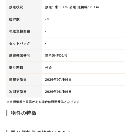
接道状況
接道: 東 5.7ｍ 公道 道路幅: 8.1ｍ
総戸数
-３
私道負担面積
-
セットバック
-
建築確認番号
第MBHFD1号
取引態様
仲介
情報更新日
2026年07月06日
次回更新日
2026年08月06日
※各種情報と差異がある場合は現況優先となります
物件の特徴