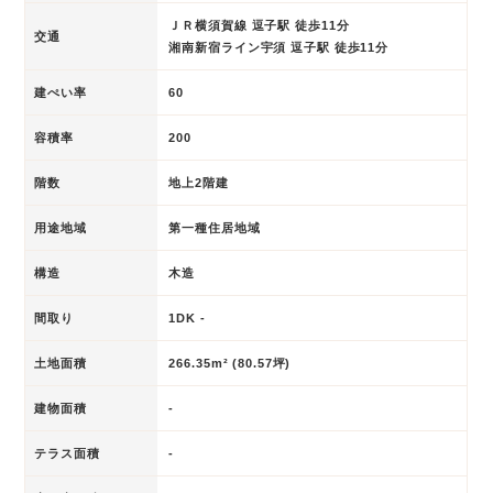
ＪＲ横須賀線 逗子駅 徒歩11分
交通
湘南新宿ライン宇須 逗子駅 徒歩11分
建ぺい率
60
容積率
200
階数
地上2階建
用途地域
第一種住居地域
構造
木造
間取り
1DK -
土地面積
266.35m² (80.57坪)
建物面積
-
テラス面積
-