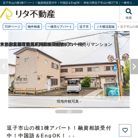
逗子市山の根1棟アパート！融資相談受付中！中国語＆EngOK！ 神奈川県逗子市山の根3丁目｜一棟売りアパート｜投資物件や収益物件｜株式会社リタ不動産
検索
TOPページ
>
物件検索
>
一棟売りアパート
>
逗子市
>
ＪＲ横須賀線
>
逗子市山の根
京都府京都市伏見区深草堀田町の
京都府京都市南区吉祥院観音堂南町の一棟売りマンション
東京都板橋区徳丸6丁目の一棟売りアパート
東京都北区滝野川1丁目の一棟売りアパート
現地外観写真 -
1/2
逗子市山の根1棟アパート！融資相談受付
中！中国語＆EngOK！ - -