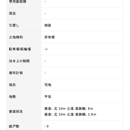
専用庭面積
-
現況
-
引渡し
相談
土地権利
所有権
駐車場/駐輪場
-/-
法令上の制限
-
都市計画
-
地目
宅地
地勢
平坦
接道: 北 10ｍ 公道 道路幅: 8ｍ
接道状況
接道: 北 10ｍ 公道 道路幅: 1.8ｍ
総戸数
-３