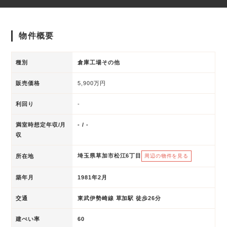
物件概要
種別
倉庫工場その他
販売価格
5,900万円
利回り
-
満室時想定年収/月
- / -
収
埼玉県草加市松江6丁目
所在地
周辺の物件を見る
築年月
1981年2月
交通
東武伊勢崎線 草加駅 徒歩26分
建ぺい率
60