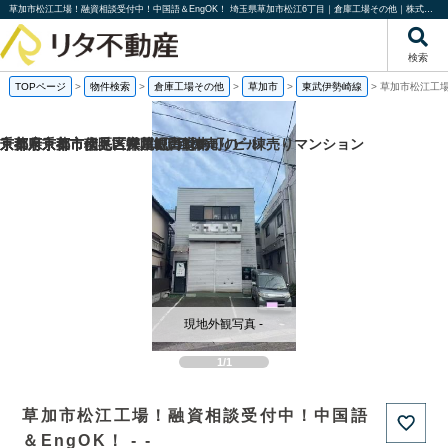
草加市松江工場！融資相談受付中！中国語＆EngOK！ 埼玉県草加市松江6丁目｜倉庫工場その他｜株式会社リタ不動産
検索
TOPページ
>
物件検索
>
倉庫工場その他
>
草加市
>
東武伊勢崎線
>
草加市松江工場
京都府京都市伏見区帯屋町の1棟売りビル
京都府京都市伏見区深草堀田町の
京都府京都市南区吉祥院観音堂南町の一棟売りマンション
千葉県千葉市稲毛区穴川3丁目の
現地外観写真 -
1/1
草加市松江工場！融資相談受付中！中国語
＆EngOK！ - -