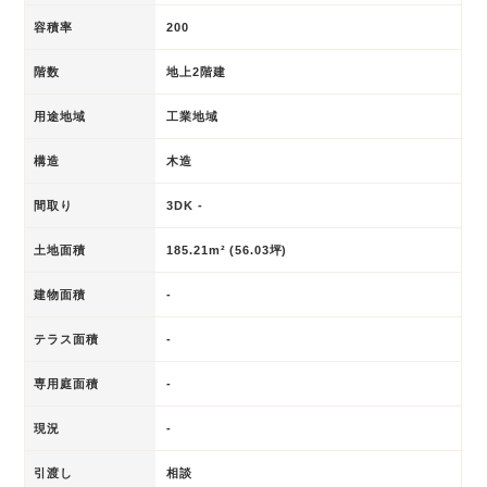
容積率
200
階数
地上2階建
用途地域
工業地域
構造
木造
間取り
3DK -
土地面積
185.21m² (56.03坪)
建物面積
-
テラス面積
-
専用庭面積
-
現況
-
引渡し
相談