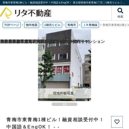
青梅市東青梅1棟ビル！融資相談受付中！中国語＆EngOK！ 東京都青梅市東青梅1丁目｜1棟売りビル｜株式会社リタ不動産
検索
TOPページ
>
物件検索
>
1棟売りビル
>
青梅市
>
ＪＲ青梅線
>
青梅市東青梅1棟ビ
福岡県福岡市城南区梅林2丁目の一棟売りアパート
京都府京都市南区吉祥院観音堂南町の一棟売りマンション
東京都板橋区徳丸6丁目の一棟売りアパート
神奈川県相模原市中央区上溝の一棟売りアパート
現地外観写真 -
1/1
青梅市東青梅1棟ビル！融資相談受付中！
中国語＆EngOK！ - -