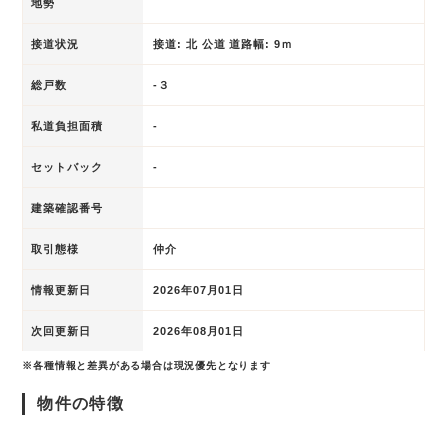
地勢
接道状況
接道: 北 公道 道路幅: 9ｍ
総戸数
-３
私道負担面積
-
セットバック
-
建築確認番号
取引態様
仲介
情報更新日
2026年07月01日
次回更新日
2026年08月01日
※各種情報と差異がある場合は現況優先となります
物件の特徴