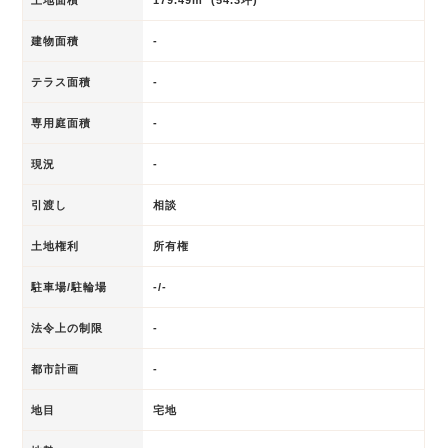
建物面積
-
テラス面積
-
専用庭面積
-
現況
-
引渡し
相談
土地権利
所有権
駐車場/駐輪場
-/-
法令上の制限
-
都市計画
-
地目
宅地