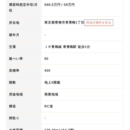
満室時想定年収/月
698.6万円 / 58万円
収
東京都青梅市東青梅1丁目
所在地
周辺の物件を見る
築年月
-
交通
ＪＲ青梅線 東青梅駅 徒歩1分
建ぺい率
80
容積率
400
階数
地上5階建
用途地域
商業地域
構造
RC造
間取り
-
土地面積
179.49m² (54.3坪)