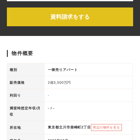
資料請求をする
物件概要
種別
一棟売りアパート
販売価格
2億5,500万円
利回り
-
満室時想定年収/月
- / -
収
東京都立川市柴崎町2丁目
所在地
周辺の物件を見る