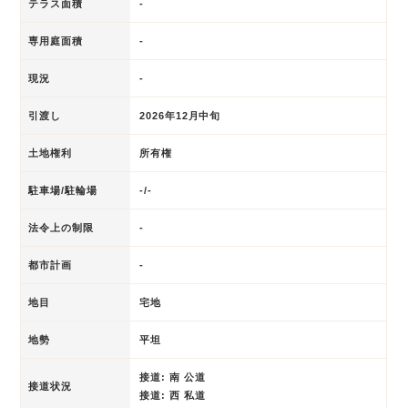
テラス面積
-
専用庭面積
-
現況
-
引渡し
2026年12月中旬
土地権利
所有権
駐車場/駐輪場
-/-
法令上の制限
-
都市計画
-
地目
宅地
地勢
平坦
接道: 南 公道
接道状況
接道: 西 私道