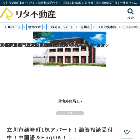
立川市柴崎町1棟アパート！融資相談受付中！中国語＆EngOK！ 東京都立川市柴崎町2丁目｜一棟売りアパート｜投資物件や収益物件｜株式会社リタ不動産
検索
TOPページ
>
物件検索
>
一棟売りアパート
>
立川市
>
ＪＲ中央本線
>
立川市柴崎町
京都府京都市伏見区桃山町泰長老の一棟売りマンション
京都府京都市西京区大枝塚原町の一棟売りマンション
京都府京都市左京区下鴨宮崎町の一棟売りアパート
大阪府豊中市立花町1丁目の一棟売りマンション
現地外観写真 -
1/1
立川市柴崎町1棟アパート！融資相談受付
中！中国語＆EngOK！ - -