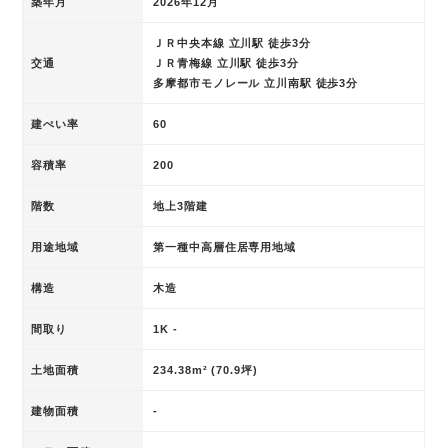
築年月
2026年12月
ＪＲ中央本線 立川駅 徒歩3分
交通
ＪＲ青梅線 立川駅 徒歩3分
多摩都市モノレール 立川南駅 徒歩3分
建ぺい率
60
容積率
200
階数
地上3階建
用途地域
第一種中高層住居専用地域
構造
木造
間取り
1K -
土地面積
234.38m² (70.9坪)
建物面積
-