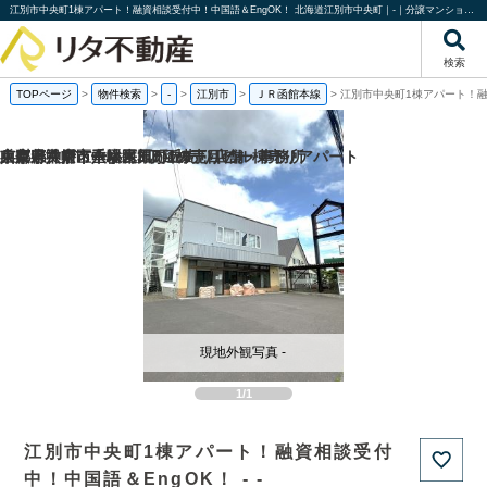
江別市中央町1棟アパート！融資相談受付中！中国語＆EngOK！ 北海道江別市中央町｜-｜分譲マンション情報｜株式会社リタ不動産
検索
TOPページ
>
物件検索
>
-
>
江別市
>
ＪＲ函館本線
>
江別市中央町1棟アパート！融
兵庫県神戸市垂水区旭が丘3丁目の一棟売りアパート
京都府八幡市八幡長田の1棟売りビル
山梨県甲府市中小河原町の売り店舗・事務所
東京都文京区千駄木3丁目の
現地外観写真 -
1/1
江別市中央町1棟アパート！融資相談受付
中！中国語＆EngOK！ - -