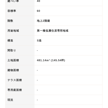
建ぺい率
40
容積率
60
階数
地上2階建
用途地域
第一種低層住居専用地域
構造
S造
間取り
-
土地面積
481.14m² (145.54坪)
建物面積
-
テラス面積
-
専用庭面積
-
現況
-