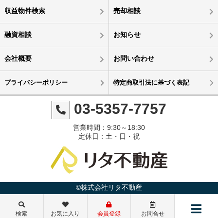
収益物件検索
売却相談
融資相談
お知らせ
会社概要
お問い合わせ
プライバシーポリシー
特定商取引法に基づく表記
03-5357-7757
営業時間：9:30～18:30
定休日：土・日・祝
©株式会社リタ不動産
3,000万円
3,000万円
3,000万円
3,000万円
検索
お気に入り
会員登録
お問合せ
利回り9.4%
利回り12.1%
利回り9.6%
利回り8.8%