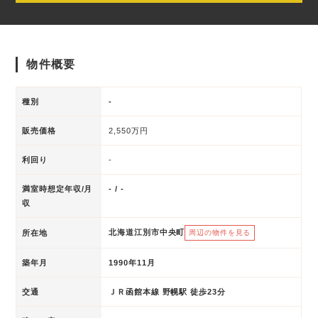
物件概要
種別
-
販売価格
2,550万円
利回り
-
満室時想定年収/月
- / -
収
北海道江別市中央町
所在地
周辺の物件を見る
築年月
1990年11月
交通
ＪＲ函館本線 野幌駅 徒歩23分