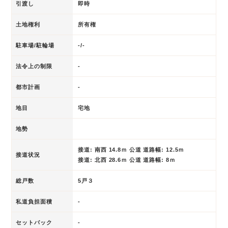
引渡し
即時
土地権利
所有権
駐車場/駐輪場
-/-
法令上の制限
-
都市計画
-
地目
宅地
地勢
接道: 南西 14.8ｍ 公道 道路幅: 12.5ｍ
接道状況
接道: 北西 28.6ｍ 公道 道路幅: 8ｍ
総戸数
5戸３
私道負担面積
-
セットバック
-