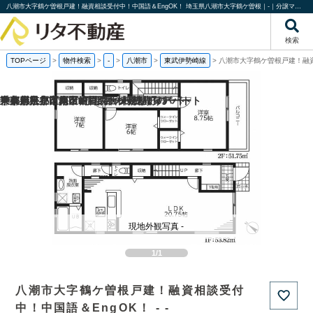
八潮市大字鶴ケ曽根戸建！融資相談受付中！中国語＆EngOK！ 埼玉県八潮市大字鶴ケ曽根｜-｜分譲マンション情報｜株式会社リタ不動産
検索
TOPページ
>
物件検索
>
-
>
八潮市
>
東武伊勢崎線
>
八潮市大字鶴ケ曽根戸建！融資
京都府京都市南区吉祥院西ノ茶屋町の
神奈川県小田原市中里の一棟売りアパート
千葉県松戸市八ケ崎1丁目の一棟売りアパート
東京都足立区梅田1丁目の一棟売りアパート
現地外観写真 -
1/1
八潮市大字鶴ケ曽根戸建！融資相談受付
中！中国語＆EngOK！ - -