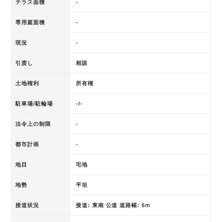
テラス面積
-
専用庭面積
-
現況
-
引渡し
相談
土地権利
所有権
駐車場/駐輪場
-/-
法令上の制限
-
都市計画
-
地目
宅地
地勢
平坦
接道状況
接道: 東南 公道 道路幅: 6ｍ