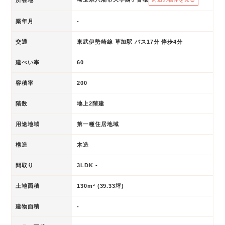
築年月
-
交通
東武伊勢崎線 草加駅 バス17分 停歩4分
建ぺい率
60
容積率
200
階数
地上2階建
用途地域
第一種住居地域
構造
木造
間取り
3LDK -
土地面積
130m² (39.33坪)
建物面積
-