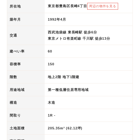
東京都豊島区長崎4丁目
所在地
周辺の物件を見る
築年月
1992年4月
西武池袋線 東長崎駅 徒歩6分
交通
東京メトロ有楽町線 千川駅 徒歩13分
建ぺい率
60
容積率
150
階数
地上2階 地下1階建
用途地域
第一種低層住居専用地域
構造
木造
間取り
1R -
土地面積
205.35m² (62.12坪)