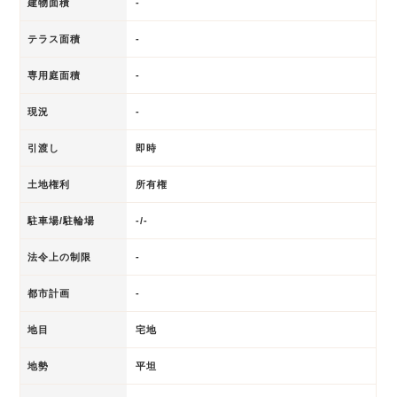
建物面積
-
テラス面積
-
専用庭面積
-
現況
-
引渡し
即時
土地権利
所有権
駐車場/駐輪場
-/-
法令上の制限
-
都市計画
-
地目
宅地
地勢
平坦