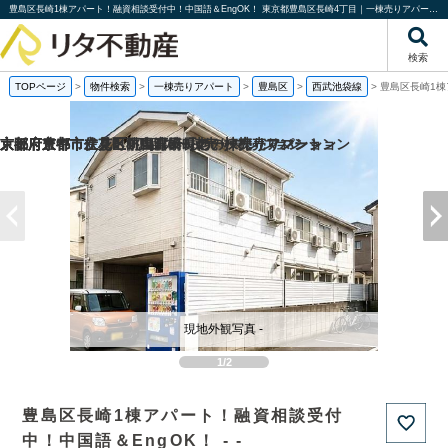
豊島区長崎1棟アパート！融資相談受付中！中国語＆EngOK！ 東京都豊島区長崎4丁目｜一棟売りアパート｜投資物件や収益物件｜株式会社リタ不動産
検索
TOPページ
>
物件検索
>
一棟売りアパート
>
豊島区
>
西武池袋線
>
豊島区長崎1棟
京都府京都市伏見区桃山町泰長老の一棟売りマンション
京都府京都市伏見区向島津田町の一棟売りマンション
京都府京都市左京区下鴨宮崎町の一棟売りアパート
大阪府豊中市立花町1丁目の一棟売りマンション
現地外観写真 -
1/2
豊島区長崎1棟アパート！融資相談受付
中！中国語＆EngOK！ - -