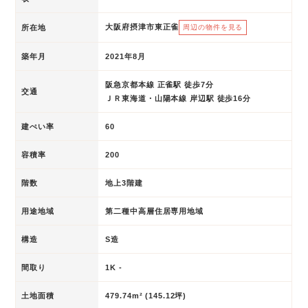
大阪府摂津市東正雀
所在地
周辺の物件を見る
築年月
2021年8月
阪急京都本線 正雀駅 徒歩7分
交通
ＪＲ東海道・山陽本線 岸辺駅 徒歩16分
建ぺい率
60
容積率
200
階数
地上3階建
用途地域
第二種中高層住居専用地域
構造
S造
間取り
1K -
土地面積
479.74m² (145.12坪)