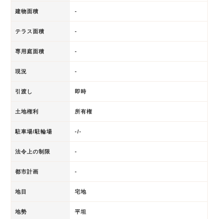
建物面積
-
テラス面積
-
専用庭面積
-
現況
-
引渡し
即時
土地権利
所有権
駐車場/駐輪場
-/-
法令上の制限
-
都市計画
-
地目
宅地
地勢
平坦