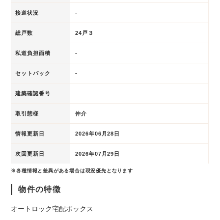
接道状況
-
総戸数
24戸３
私道負担面積
-
セットバック
-
建築確認番号
取引態様
仲介
情報更新日
2026年06月28日
次回更新日
2026年07月29日
※各種情報と差異がある場合は現況優先となります
物件の特徴
オートロック
宅配ボックス