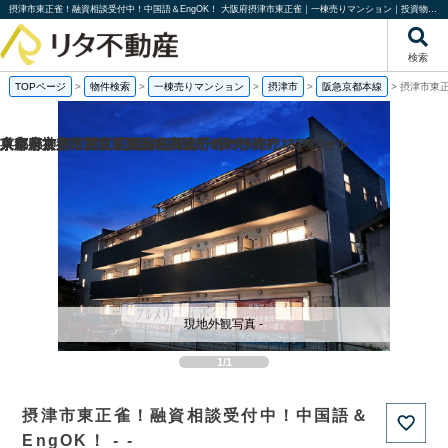
摂津市東正雀！融資相談受付中！中国語＆EngOK！ 大阪府摂津市東正雀｜一棟売りマンション｜投資物件や収益物件｜株式会社リタ不動産
検索
TOPページ
>
物件検索
>
一棟売りマンション
>
摂津市
>
阪急京都本線
>
摂津市東正
京都府京都市西京区嵐山谷ケ辻子町の一棟売りアパート
京都府京都市右京区西院南高田町の一棟売りマンション
兵庫県神戸市西区南別府4丁目の一棟売りマンション
東京都文京区関口1丁目の1棟売りビル
現地外観写真 -
1/1
摂津市東正雀！融資相談受付中！中国語＆
EngOK！ - -