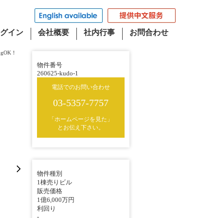
グイン
会社概要
社内行事
お問合わせ
gOK！
物件番号
260625-kudo-1
電話でのお問い合わせ
03-5357-7757
「ホームページを見た」
とお伝え下さい。
物件種別
1棟売りビル
販売価格
1億6,000万円
利回り
-