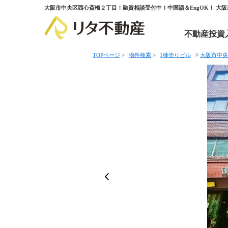
大阪市中央区西心斎橋２丁目！融資相談受付中！中国語＆EngOK！ 大
不動産投資
>
TOPページ
>
物件検索
>
1棟売りビル
大阪市中央