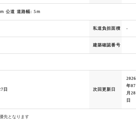
1ｍ 公道 道路幅: 5ｍ
私道負担面積
-
建築確認番号
202
年07
27日
次回更新日
月28
日
優先となります