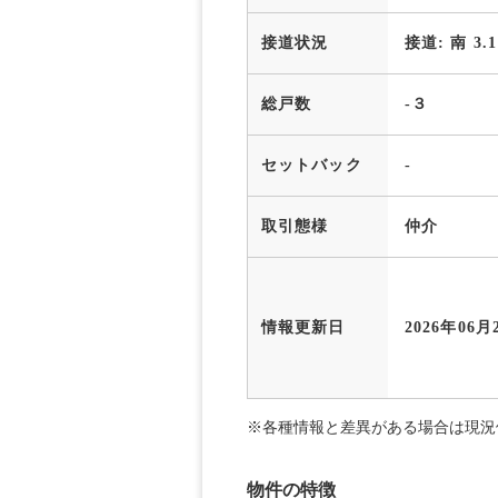
接道状況
接道: 南 3.
総戸数
-３
セットバック
-
取引態様
仲介
情報更新日
2026年06月
※各種情報と差異がある場合は現況
物件の特徴