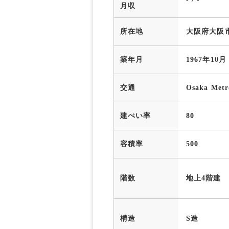
月収
所在地
大阪府大阪
築年月
1967年10月
交通
Osaka M
建ぺい率
80
容積率
500
階数
地上4階建
構造
S造