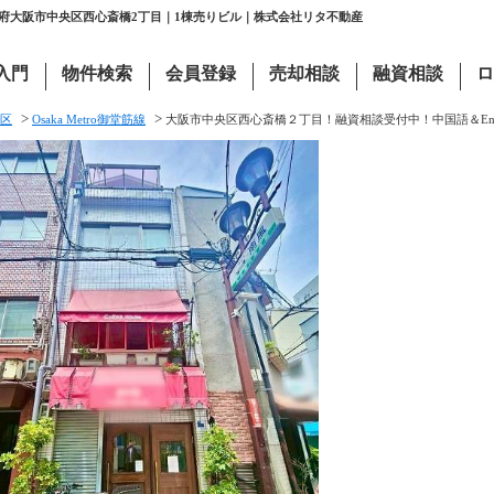
阪府大阪市中央区西心斎橋2丁目｜1棟売りビル｜株式会社リタ不動産
入門
物件検索
会員登録
売却相談
融資相談
ロ
>
>
区
Osaka Metro御堂筋線
大阪市中央区西心斎橋２丁目！融資相談受付中！中国語＆En