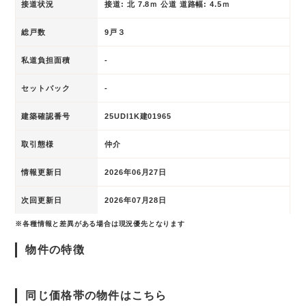
接道状況
接道: 北 7.8ｍ 公道 道路幅: 4.5ｍ
総戸数
9戸３
私道負担面積
-
セットバック
-
建築確認番号
25UDI1K建01965
取引態様
仲介
情報更新日
2026年06月27日
次回更新日
2026年07月28日
※各種情報と差異がある場合は現況優先となります
物件の特徴
同じ価格帯の物件はこちら