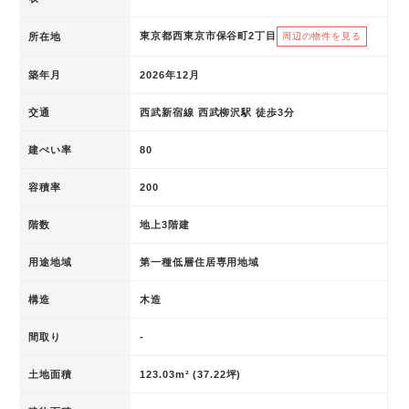
東京都西東京市保谷町2丁目
所在地
周辺の物件を見る
築年月
2026年12月
交通
西武新宿線 西武柳沢駅 徒歩3分
建ぺい率
80
容積率
200
階数
地上3階建
用途地域
第一種低層住居専用地域
構造
木造
間取り
-
土地面積
123.03m² (37.22坪)