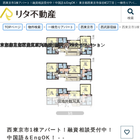
西東京市1棟アパート！融資相談受付中！中国語＆EngOK！ 東京都西東京市保谷町2丁目｜一棟売りアパート｜投資物件や収益物件｜株式会社リタ不動産
検索
TOPページ
>
物件検索
>
一棟売りアパート
>
西東京市
>
西武新宿線
>
西東京市1棟
京都府京都市伏見区向島津田町の一棟売りマンション
京都府京都市南区東九条松田町の一棟売りアパート
東京都足立区足立2丁目の一棟売りアパート
東京都足立区足立4丁目の一棟売りアパート
現地外観写真 -
1/1
西東京市1棟アパート！融資相談受付中！
中国語＆EngOK！ - -