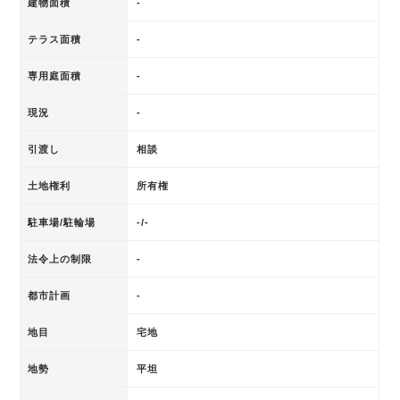
建物面積
-
テラス面積
-
専用庭面積
-
現況
-
引渡し
相談
土地権利
所有権
駐車場/駐輪場
-/-
法令上の制限
-
都市計画
-
地目
宅地
地勢
平坦