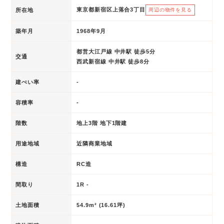
東京都新宿区上落合3丁目
所在地
周辺の物件を見る
築年月
1968年9月
都営大江戸線 中井駅 徒歩5分
交通
西武新宿線 中井駅 徒歩8分
建ぺい率
-
容積率
-
階数
地上3階 地下1階建
用途地域
近隣商業地域
構造
RC造
間取り
1R -
土地面積
54.9m² (16.61坪)