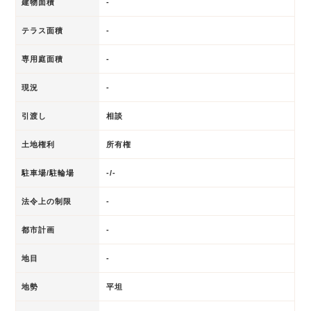
建物面積
-
テラス面積
-
専用庭面積
-
現況
-
引渡し
相談
土地権利
所有権
駐車場/駐輪場
-/-
法令上の制限
-
都市計画
-
地目
-
地勢
平坦