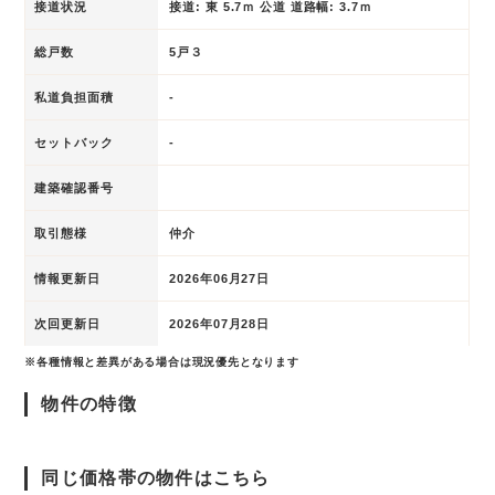
接道状況
接道: 東 5.7ｍ 公道 道路幅: 3.7ｍ
総戸数
5戸３
私道負担面積
-
セットバック
-
建築確認番号
取引態様
仲介
情報更新日
2026年06月27日
次回更新日
2026年07月28日
※各種情報と差異がある場合は現況優先となります
物件の特徴
同じ価格帯の物件はこちら