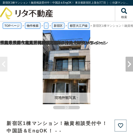
新宿区1棟マンション！融資相談受付中！中国語＆EngOK！ 東京都新宿区上落合3丁目｜-｜分譲マンション情報｜株式会社リタ不動産
検索
TOPページ
>
物件検索
>
-
>
新宿区
>
都営大江戸線
>
新宿区1棟マンション！融資相
福岡県福岡市城南区梅林2丁目の一棟売りアパート
京都府京都市南区吉祥院観音堂南町の一棟売りマンション
千葉県八千代市八千代台北1丁目の一棟売りマンション
千葉県千葉市花見川区幕張本郷5丁目の一棟売りアパート
現地外観写真 -
1/2
新宿区1棟マンション！融資相談受付中！
中国語＆EngOK！ - -