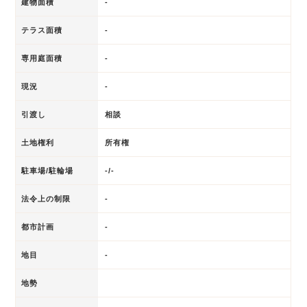
建物面積
-
テラス面積
-
専用庭面積
-
現況
-
引渡し
相談
土地権利
所有権
駐車場/駐輪場
-/-
法令上の制限
-
都市計画
-
地目
-
地勢