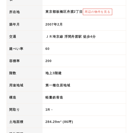
東京都板橋区舟渡2丁目
所在地
周辺の物件を見る
築年月
2007年2月
交通
ＪＲ埼京線 浮間舟渡駅 徒歩4分
建ぺい率
60
容積率
200
階数
地上3階建
用途地域
第一種住居地域
構造
軽量鉄骨造
間取り
1R -
土地面積
284.29m² (86坪)