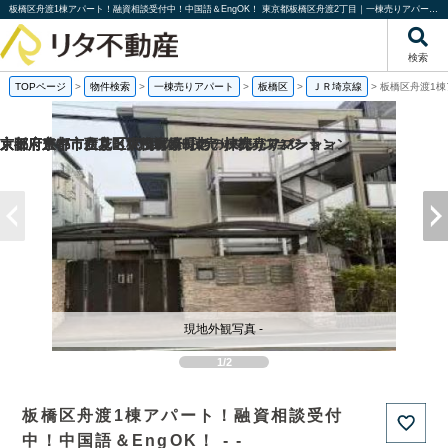
板橋区舟渡1棟アパート！融資相談受付中！中国語＆EngOK！ 東京都板橋区舟渡2丁目｜一棟売りアパート｜投資物件や収益物件｜株式会社リタ不動産
検索
TOPページ
>
物件検索
>
一棟売りアパート
>
板橋区
>
ＪＲ埼京線
>
板橋区舟渡1棟
京都府京都市伏見区桃山町泰長老の一棟売りマンション
京都府京都市西京区大枝塚原町の一棟売りマンション
京都府京都市左京区下鴨宮崎町の一棟売りアパート
大阪府豊中市立花町1丁目の一棟売りマンション
現地外観写真 -
1/2
板橋区舟渡1棟アパート！融資相談受付
中！中国語＆EngOK！ - -