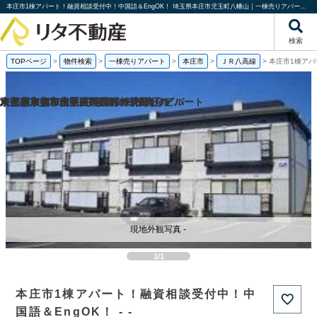
本庄市1棟アパート！融資相談受付中！中国語＆EngOK！ 埼玉県本庄市児玉町八幡山｜一棟売りアパート｜投資物件や収益物件｜株式会社リタ不動産
検索
TOPページ
>
物件検索
>
一棟売りアパート
>
本庄市
>
ＪＲ八高線
>
本庄市1棟アパ
京都府京都市南区吉祥院西ノ茶屋町の
京都府京都市伏見区帯屋町の1棟売りビル
東京都東大和市中央2丁目の一棟売りアパート
埼玉県加須市土手2丁目の1棟売りビル
現地外観写真 -
1/1
本庄市1棟アパート！融資相談受付中！中
国語＆EngOK！ - -