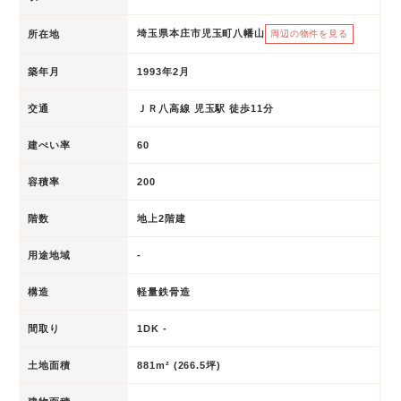
埼玉県本庄市児玉町八幡山
所在地
周辺の物件を見る
築年月
1993年2月
交通
ＪＲ八高線 児玉駅 徒歩11分
建ぺい率
60
容積率
200
階数
地上2階建
用途地域
-
構造
軽量鉄骨造
間取り
1DK -
土地面積
881m² (266.5坪)