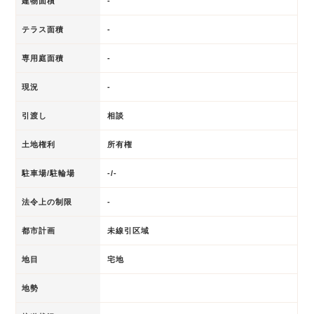
建物面積
-
テラス面積
-
専用庭面積
-
現況
-
引渡し
相談
土地権利
所有権
駐車場/駐輪場
-/-
法令上の制限
-
都市計画
未線引区域
地目
宅地
地勢