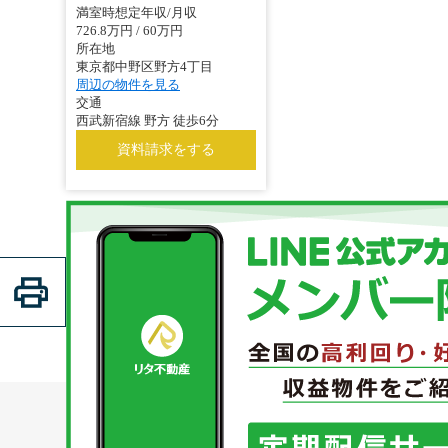
満室時想定年収/月収
726.8万円 / 60万円
所在地
東京都中野区野方4丁目
周辺の物件を見る
交通
西武新宿線 野方 徒歩6分
資料請求をする