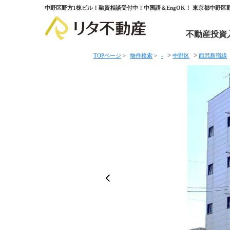
中野区野方1棟ビル！融資相談受付中！中国語＆EngOK！ 東京都中野区
不動産投資
>
>
TOPページ
>
物件検索
>
-
中野区
西武新宿線