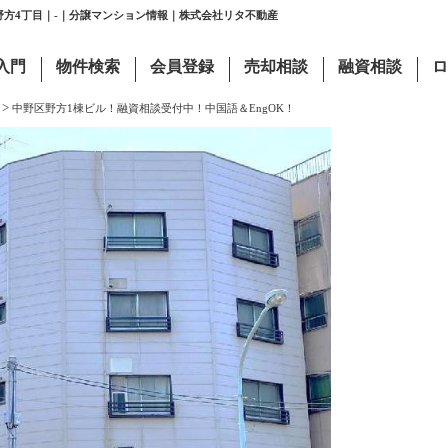
野方4丁目｜-｜分譲マンション情報｜株式会社リタ不動産
入門
物件検索
会員登録
売却相談
融資相談
ロ
>
中野区野方1棟ビル！融資相談受付中！中国語＆EngOK！