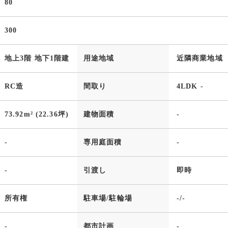
80
300
地上3階 地下1階建
用途地域
近隣商業地域
RC造
間取り
4LDK -
73.92m² (22.36坪)
建物面積
-
-
専用庭面積
-
-
引渡し
即時
所有権
駐車場/駐輪場
-/-
-
都市計画
-