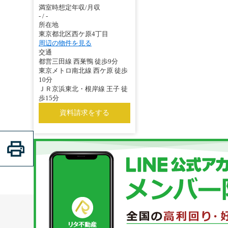
満室時想定年収/月収
- / -
所在地
東京都北区西ケ原4丁目
周辺の物件を見る
交通
都営三田線 西巣鴨 徒歩9分
東京メトロ南北線 西ケ原 徒歩
10分
ＪＲ京浜東北・根岸線 王子 徒
歩15分
資料請求をする