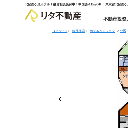
北区西ケ原ホテル！融資相談受付中！中国語＆EngOK！ 東京都北区西
不動産投資
>
TOPページ
>
物件検索
>
ホテルペンション
北区