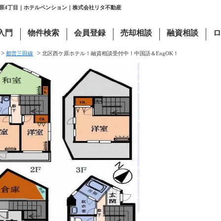
ケ原4丁目｜ホテルペンション｜株式会社リタ不動産
入門
物件検索
会員登録
売却相談
融資相談
ロ
>
>
都営三田線
北区西ケ原ホテル！融資相談受付中！中国語＆EngOK！