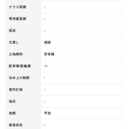
テラス面積
-
専用庭面積
-
現況
-
引渡し
相談
土地権利
所有権
駐車場/駐輪場
-/-
法令上の制限
-
都市計画
-
地目
-
地勢
平坦
接道状況
-