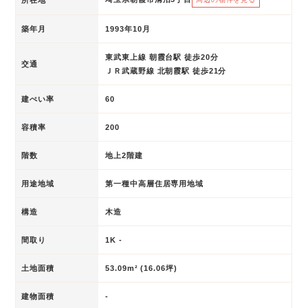
築年月
1993年10月
東武東上線 朝霞台駅 徒歩20分
交通
ＪＲ武蔵野線 北朝霞駅 徒歩21分
建ぺい率
60
容積率
200
階数
地上2階建
用途地域
第一種中高層住居専用地域
構造
木造
間取り
1K -
土地面積
53.09m² (16.06坪)
建物面積
-