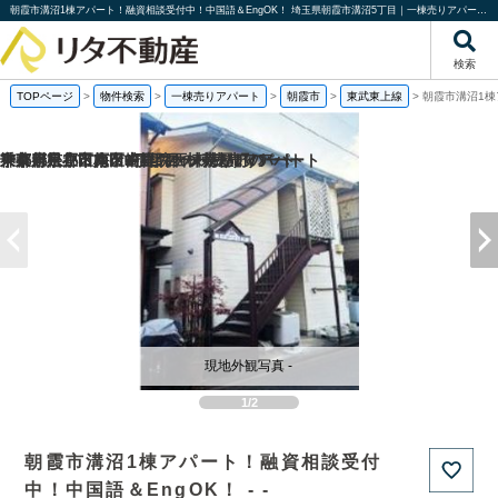
朝霞市溝沼1棟アパート！融資相談受付中！中国語＆EngOK！ 埼玉県朝霞市溝沼5丁目｜一棟売りアパート｜投資物件や収益物件｜株式会社リタ不動産
検索
TOPページ
>
物件検索
>
一棟売りアパート
>
朝霞市
>
東武東上線
>
朝霞市溝沼1棟
京都府京都市南区吉祥院西ノ茶屋町の
神奈川県小田原市中里の一棟売りアパート
千葉県松戸市八ケ崎1丁目の一棟売りアパート
東京都足立区梅田1丁目の一棟売りアパート
現地外観写真 -
1/2
朝霞市溝沼1棟アパート！融資相談受付
中！中国語＆EngOK！ - -