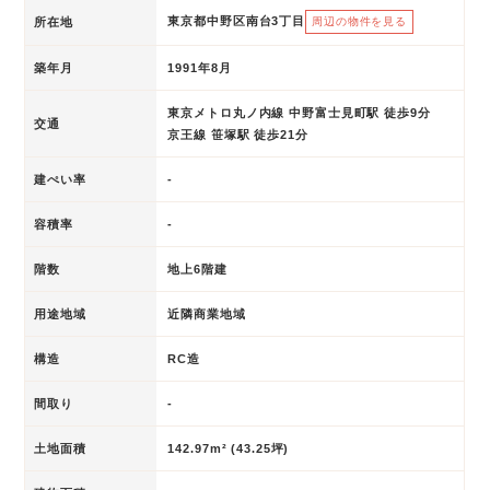
東京都中野区南台3丁目
所在地
周辺の物件を見る
築年月
1991年8月
東京メトロ丸ノ内線 中野富士見町駅 徒歩9分
交通
京王線 笹塚駅 徒歩21分
建ぺい率
-
容積率
-
階数
地上6階建
用途地域
近隣商業地域
構造
RC造
間取り
-
土地面積
142.97m² (43.25坪)