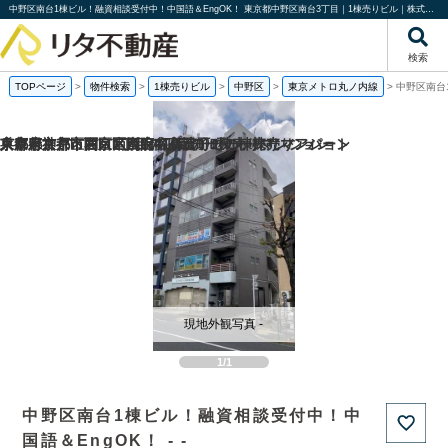
中野区南台1棟ビル！融資相談受付中！中国語＆EngOK！ 東京都中野区南台3丁目｜1棟売りビル｜株式会社リタ不動産
検索
TOPページ
>
物件検索
>
1棟売りビル
>
中野区
>
東京メトロ丸ノ内線
>
中野区南台
京都府京都市西京区嵐山谷ケ辻子町の一棟売りアパート
京都府京都市右京区西院南高田町の一棟売りマンション
兵庫県神戸市西区南別府4丁目の一棟売りマンション
東京都文京区関口1丁目の1棟売りビル
現地外観写真 -
1/1
中野区南台1棟ビル！融資相談受付中！中
国語＆EngOK！ - -