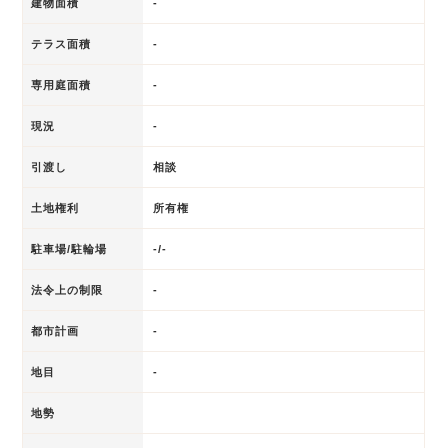
建物面積
-
テラス面積
-
専用庭面積
-
現況
-
引渡し
相談
土地権利
所有権
駐車場/駐輪場
-/-
法令上の制限
-
都市計画
-
地目
-
地勢