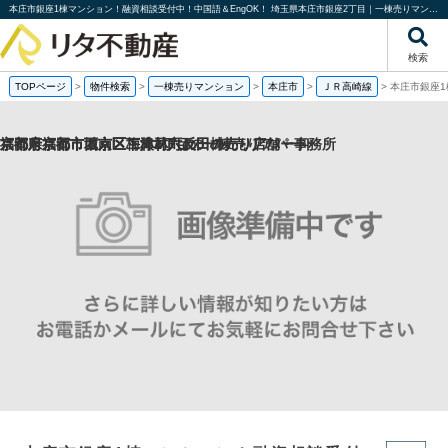
本庄市銀座1棟マンション！融資相談受付中！中国語＆EngOK！ 埼玉県本庄市銀座2丁目｜一棟売りマンション｜投資物件や収益物件｜株式会社リタ不動産
検索
TOPページ
>
物件検索
>
一棟売りマンション
>
本庄市
>
ＪＲ高崎線
>
本庄市銀座1
福岡県福岡市城南区梅林2丁目の一棟売りアパート
京都府京都市西京区下津林六反田の売り店舗・事務所
京都府京都市西京区下津林六反田の
京都府京都市下京区二人司町の一棟売りアパート