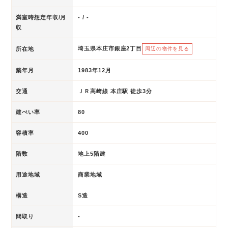
満室時想定年収/月
- / -
収
埼玉県本庄市銀座2丁目
所在地
周辺の物件を見る
築年月
1983年12月
交通
ＪＲ高崎線 本庄駅 徒歩3分
建ぺい率
80
容積率
400
階数
地上5階建
用途地域
商業地域
構造
S造
間取り
-