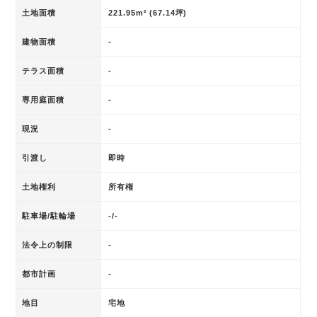
土地面積
221.95m² (67.14坪)
建物面積
-
テラス面積
-
専用庭面積
-
現況
-
引渡し
即時
土地権利
所有権
駐車場/駐輪場
-/-
法令上の制限
-
都市計画
-
地目
宅地