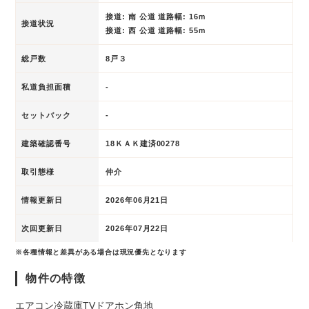
接道: 南 公道 道路幅: 16ｍ
接道状況
接道: 西 公道 道路幅: 55ｍ
総戸数
8戸３
私道負担面積
-
セットバック
-
建築確認番号
18ＫＡＫ建済00278
取引態様
仲介
情報更新日
2026年06月21日
次回更新日
2026年07月22日
※各種情報と差異がある場合は現況優先となります
物件の特徴
エアコン
冷蔵庫
TVドアホン
角地