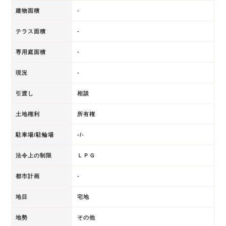
建物面積
-
テラス面積
-
専用庭面積
-
現況
-
引渡し
相談
土地権利
所有権
駐車場/駐輪場
-/-
法令上の制限
ＬＰＧ
都市計画
-
地目
宅地
地勢
その他