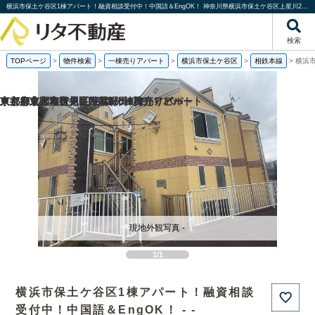
横浜市保土ケ谷区1棟アパート！融資相談受付中！中国語＆EngOK！ 神奈川県横浜市保土ケ谷区上星川2丁目｜一棟売りアパート｜投資物件や収益物件｜株式会社リタ不動産
検索
TOPページ
>
物件検索
>
一棟売りアパート
>
横浜市保土ケ谷区
>
相鉄本線
>
横浜
京都府京都市伏見区帯屋町の1棟売りビル
京都府京都市伏見区深草堀田町の
東京都東大和市中央2丁目の一棟売りアパート
東京都北区滝野川1丁目の一棟売りアパート
現地外観写真 -
1/1
横浜市保土ケ谷区1棟アパート！融資相談
受付中！中国語＆EngOK！ - -