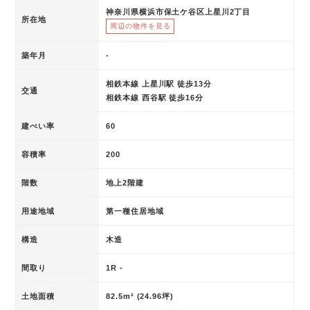
神奈川県横浜市保土ケ谷区上星川2丁目
所在地
周辺の物件を見る
築年月
-
相鉄本線 上星川駅 徒歩13分
交通
相鉄本線 西谷駅 徒歩16分
建ぺい率
60
容積率
200
階数
地上2階建
用途地域
第一種住居地域
構造
木造
間取り
1R -
土地面積
82.5m² (24.96坪)