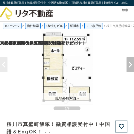
桜川市真壁町飯塚！融資相談受付中！中国語＆EngOK！ 茨城県桜川市真壁町飯塚｜1棟売りビル｜株式会社リタ不動産
検索
TOPページ
>
物件検索
>
1棟売りビル
>
桜川市
>
ＪＲ水戸線
>
桜川市真壁町飯塚！
京都府京都市伏見区帯屋町の1棟売りビル
京都府京都市伏見区深草堀田町の
東京都東大和市中央2丁目の一棟売りアパート
東京都板橋区徳丸6丁目の一棟売りアパート
現地外観写真 -
1/9
桜川市真壁町飯塚！融資相談受付中！中国
語＆EngOK！ - -