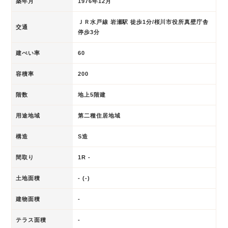
築年月
1976年12月
ＪＲ水戸線 岩瀬駅 徒歩1分/桜川市役所真壁庁舎
交通
停歩3分
建ぺい率
60
容積率
200
階数
地上5階建
用途地域
第二種住居地域
構造
S造
間取り
1R -
土地面積
- (-)
建物面積
-
テラス面積
-