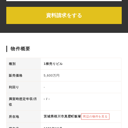
資料請求をする
物件概要
種別
1棟売りビル
販売価格
5,600万円
利回り
-
満室時想定年収/月
- / -
収
茨城県桜川市真壁町飯塚
所在地
周辺の物件を見る