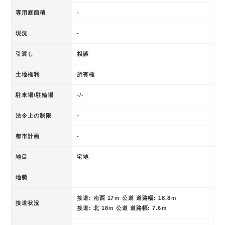
専用庭面積
-
現況
-
引渡し
相談
土地権利
所有権
駐車場/駐輪場
-/-
法令上の制限
-
都市計画
-
地目
宅地
地勢
接道: 南西 17ｍ 公道 道路幅: 18.8ｍ
接道状況
接道: 北 18ｍ 公道 道路幅: 7.6ｍ