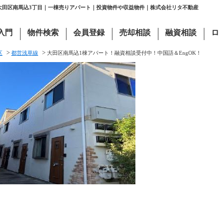
都大田区南馬込3丁目｜一棟売りアパート｜投資物件や収益物件｜株式会社リタ不動産
入門
物件検索
会員登録
売却相談
融資相談
ロ
>
>
区
都営浅草線
大田区南馬込1棟アパート！融資相談受付中！中国語＆EngOK！