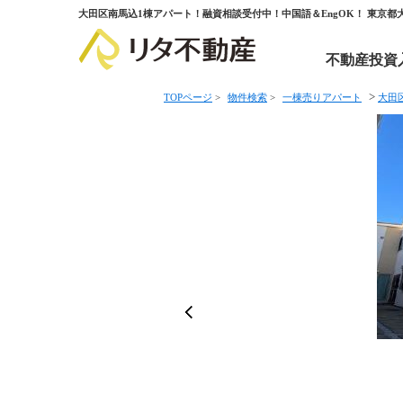
大田区南馬込1棟アパート！融資相談受付中！中国語＆EngOK！ 東京
不動産投資
>
TOPページ
>
物件検索
>
一棟売りアパート
大田