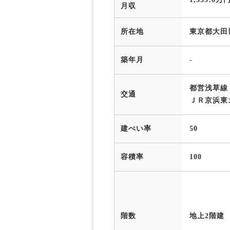
月収
所在地
東京都大田
築年月
-
都営浅草線 
交通
ＪＲ京浜東
建ぺい率
50
容積率
100
階数
地上2階建