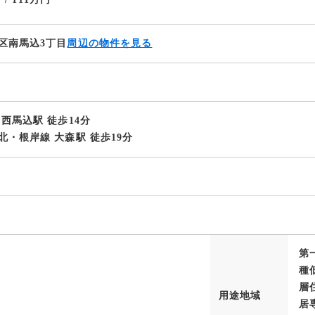
区南馬込3丁目
周辺の物件を見る
西馬込駅 徒歩14分
北・根岸線 大森駅 徒歩19分
第
種
層
用途地域
居