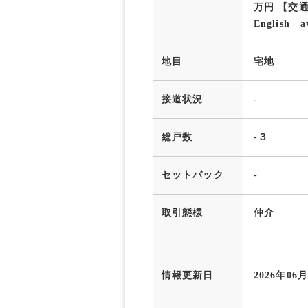
万円 【交
English av
地目
宅地
接道状況
-
総戸数
-３
セットバック
-
取引態様
仲介
情報更新日
2026年06