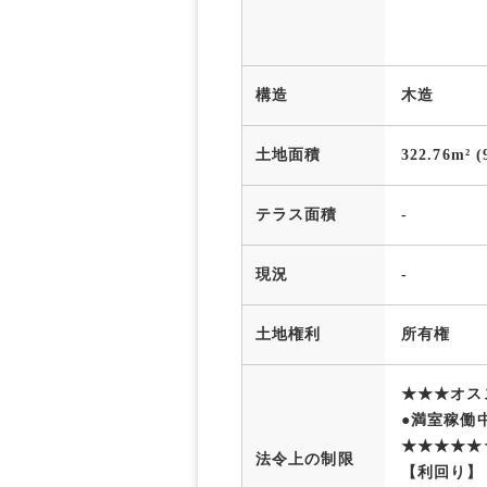
構造
木造
土地面積
322.76m² (
テラス面積
-
現況
-
土地権利
所有権
★★★オス
●満室稼働中
★★★★★
法令上の制限
【利回り】 