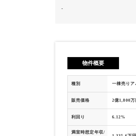
-
物件概要
種別
一棟売りア
販売価格
2億1,800
利回り
6.12%
満室時想定年収/
1,335.6万