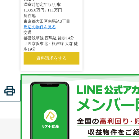
満室時想定年収/月収
1,335.6万円 / 111万円
所在地
東京都大田区南馬込3丁目
周辺の物件を見る
交通
都営浅草線 西馬込 徒歩14分
ＪＲ京浜東北・根岸線 大森 徒
歩19分
資料請求をする