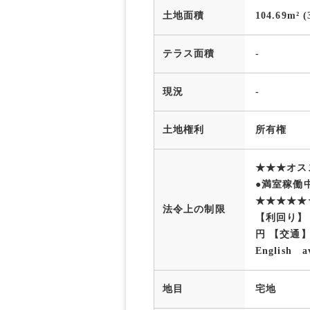
土地面積
104.69m² (
テラス面積
-
現況
-
土地権利
所有権
★★★オス
●満室稼働中
★★★★★
法令上の制限
【利回り】 
円 【交通
English av
地目
宅地