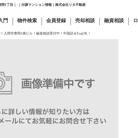
豊岡1丁目｜-｜分譲マンション情報｜株式会社リタ不動産
入門
物件検索
会員登録
売却相談
融資相談
ロ
>
入間市豊岡1棟ビル！融資相談受付中！中国語＆EngOK！