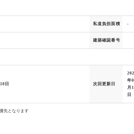
私道負担面積
-
建築確認番号
20
年0
月18日
次回更新日
月1
日
優先となります