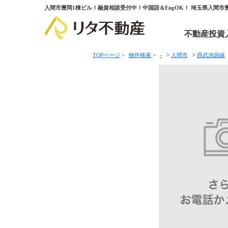
入間市豊岡1棟ビル！融資相談受付中！中国語＆EngOK！ 埼玉県入間市
不動産投資
>
>
TOPページ
>
物件検索
>
-
入間市
西武池袋線