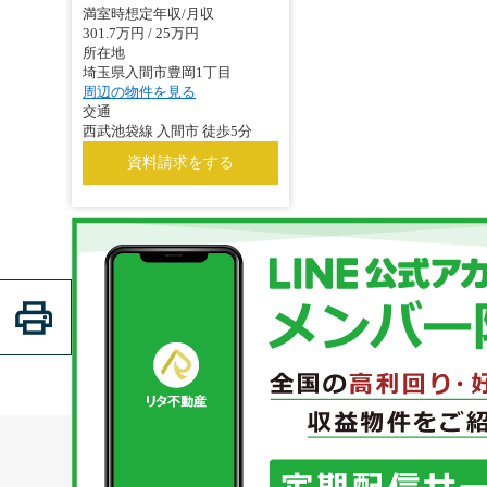
満室時想定年収/月収
301.7万円 / 25万円
所在地
埼玉県入間市豊岡1丁目
周辺の物件を見る
交通
西武池袋線 入間市 徒歩5分
資料請求をする