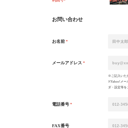
利回り-
利回り9.4
お問い合わせ
お名前
*
メールアドレス
*
※ご記入いた
※Yahoo
ダ・設定等を
電話番号
*
FAX番号