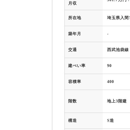
月収
所在地
埼玉県入間
築年月
-
交通
西武池袋線
建ぺい率
90
容積率
400
階数
地上3階建
構造
S造