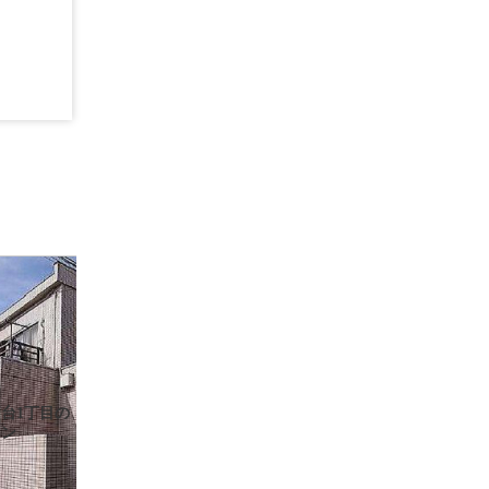
台1丁目の
ョン