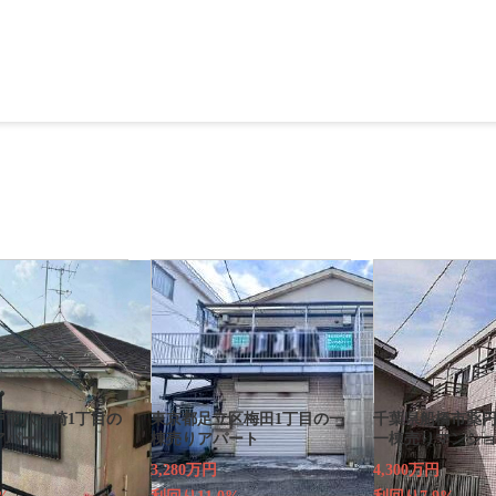
戸市八ケ崎1丁目の
東京都足立区梅田1丁目の一
千葉県船橋市薬円
アパート
棟売りアパート
一棟売りマンシ
3,280万円
4,300万円