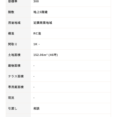
容積率
300
階数
地上5階建
用途地域
近隣商業地域
構造
RC造
間取り
1K -
土地面積
152.06m² (46坪)
建物面積
-
テラス面積
-
専用庭面積
-
現況
-
引渡し
相談