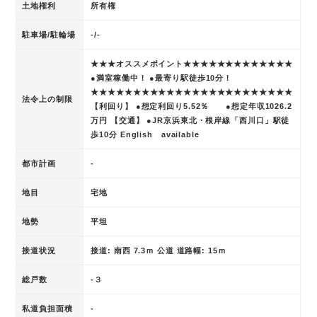
土地権利
所有権
駐車場/駐輪場
-/-
★★★オススメポイント★★★★★★★★★★★★★
●満室稼働中！ ●最寄り駅徒歩10分！
★★★★★★★★★★★★★★★★★★★★★★★★
法令上の制限
【利回り】 ●想定利回り5.52％ ●想定年収1026.2
万円 【交通】 ●JR京浜東北・根岸線「西川口」駅徒
歩10分 English available
都市計画
-
地目
宅地
地勢
平坦
接道状況
接道: 南西 7.3ｍ 公道 道路幅: 15ｍ
総戸数
-３
私道負担面積
-