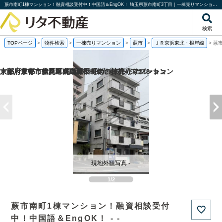
蕨市南町1棟マンション！融資相談受付中！中国語＆EngOK！ 埼玉県蕨市南町3丁目｜一棟売りマンション｜投資物件や収益物件｜株式会社リタ不動産
検索
TOPページ
>
物件検索
>
一棟売りマンション
>
蕨市
>
ＪＲ京浜東北・根岸線
>
蕨
京都府京都市伏見区桃山町泰長老の一棟売りマンション
京都府京都市伏見区向島津田町の一棟売りマンション
京都府京都市南区東九条松田町の一棟売りアパート
大阪府豊中市立花町1丁目の一棟売りマンション
現地外観写真 -
1/2
蕨市南町1棟マンション！融資相談受付
中！中国語＆EngOK！ - -