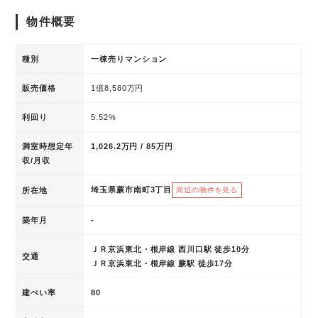
物件概要
種別
一棟売りマンション
販売価格
1億8,580万円
利回り
5.52%
満室時想定年
1,026.2万円 / 85万円
収/月収
埼玉県蕨市南町3丁目
所在地
周辺の物件を見る
築年月
-
ＪＲ京浜東北・根岸線 西川口駅 徒歩10分
交通
ＪＲ京浜東北・根岸線 蕨駅 徒歩17分
建ぺい率
80