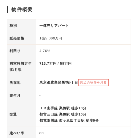
物件概要
種別
一棟売りアパート
販売価格
1億5,000万円
利回り
4.76%
満室時想定年
713.7万円 / 59万円
収/月収
東京都豊島区巣鴨5丁目
所在地
周辺の物件を見る
築年月
-
ＪＲ山手線 巣鴨駅 徒歩10分
交通
都営三田線 巣鴨駅 徒歩10分
都電荒川線 西ヶ原四丁目駅 徒歩9分
建ぺい率
80