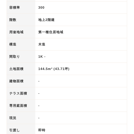
容積率
300
階数
地上2階建
用途地域
第一種住居地域
構造
木造
間取り
1K -
土地面積
144.5m² (43.71坪)
建物面積
-
テラス面積
-
専用庭面積
-
現況
-
引渡し
即時