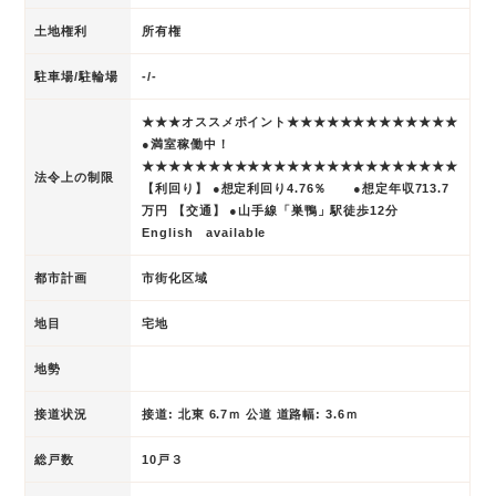
土地権利
所有権
駐車場/駐輪場
-/-
★★★オススメポイント★★★★★★★★★★★★★
●満室稼働中！
★★★★★★★★★★★★★★★★★★★★★★★★
法令上の制限
【利回り】 ●想定利回り4.76％ ●想定年収713.7
万円 【交通】 ●山手線「巣鴨」駅徒歩12分
English available
都市計画
市街化区域
地目
宅地
地勢
接道状況
接道: 北東 6.7ｍ 公道 道路幅: 3.6ｍ
総戸数
10戸３