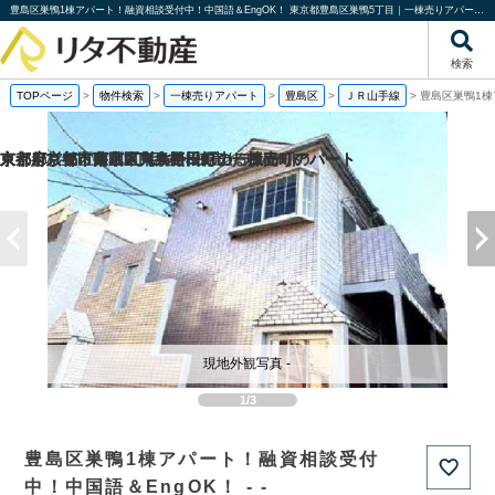
豊島区巣鴨1棟アパート！融資相談受付中！中国語＆EngOK！ 東京都豊島区巣鴨5丁目｜一棟売りアパート｜投資物件や収益物件｜株式会社リタ不動産
検索
TOPページ
>
物件検索
>
一棟売りアパート
>
豊島区
>
ＪＲ山手線
>
豊島区巣鴨1棟
京都府京都市西京区川島野田町の一棟売りアパート
京都府京都市東山区東大路松原上る辰巳町の
京都府京都市南区東九条松田町の一棟売りアパート
東京都杉並区井草2丁目の一棟売りアパート
現地外観写真 -
1/3
豊島区巣鴨1棟アパート！融資相談受付
中！中国語＆EngOK！ - -