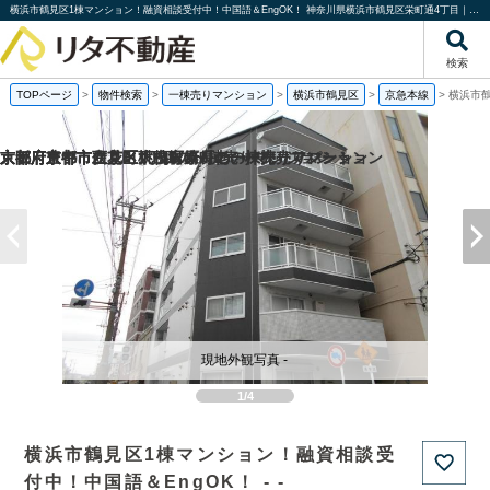
横浜市鶴見区1棟マンション！融資相談受付中！中国語＆EngOK！ 神奈川県横浜市鶴見区栄町通4丁目｜一棟売りマンション｜投資物件や収益物件｜株式会社リタ不動産
検索
TOPページ
>
物件検索
>
一棟売りマンション
>
横浜市鶴見区
>
京急本線
>
横浜市鶴
京都府京都市伏見区桃山町泰長老の一棟売りマンション
京都府京都市西京区大枝塚原町の一棟売りマンション
京都府京都市左京区下鴨宮崎町の一棟売りアパート
大阪府豊中市立花町1丁目の一棟売りマンション
現地外観写真 -
1/4
横浜市鶴見区1棟マンション！融資相談受
付中！中国語＆EngOK！ - -