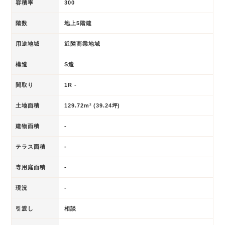
容積率
300
階数
地上5階建
用途地域
近隣商業地域
構造
S造
間取り
1R -
土地面積
129.72m² (39.24坪)
建物面積
-
テラス面積
-
専用庭面積
-
現況
-
引渡し
相談