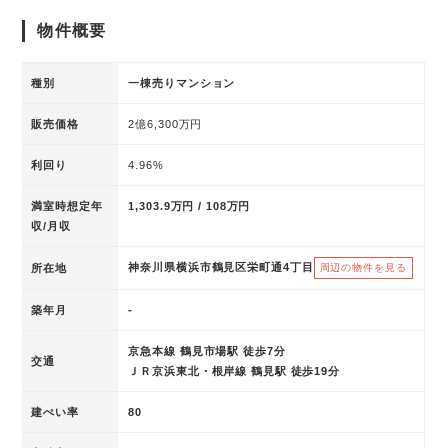
物件概要
種別
一棟売りマンション
販売価格
2億6,300万円
利回り
4.96%
満室時想定年
1,303.9万円 / 108万円
収/月収
神奈川県横浜市鶴見区栄町通4丁目
所在地
周辺の物件を見る
築年月
-
京急本線 鶴見市場駅 徒歩7分
交通
ＪＲ京浜東北・根岸線 鶴見駅 徒歩19分
建ぺい率
80