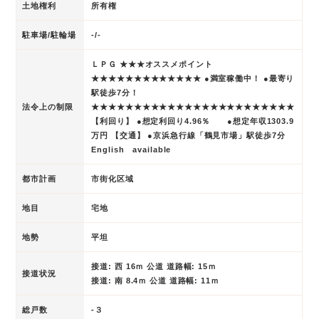
土地権利
所有権
駐車場/駐輪場
-/-
ＬＰＧ ★★★オススメポイント
★★★★★★★★★★★★★ ●満室稼働中！ ●最寄り
駅徒歩7分！
法令上の制限
★★★★★★★★★★★★★★★★★★★★★★★★
【利回り】 ●想定利回り4.96％ ●想定年収1303.9
万円 【交通】 ●京浜急行線「鶴見市場」駅徒歩7分
English available
都市計画
市街化区域
地目
宅地
地勢
平坦
接道: 西 16ｍ 公道 道路幅: 15ｍ
接道状況
接道: 南 8.4ｍ 公道 道路幅: 11ｍ
総戸数
-３