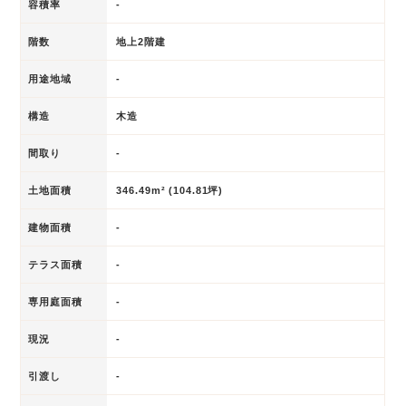
容積率
-
階数
地上2階建
用途地域
-
構造
木造
間取り
-
土地面積
346.49m² (104.81坪)
建物面積
-
テラス面積
-
専用庭面積
-
現況
-
引渡し
-