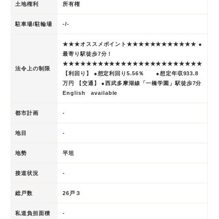
土地権利
所有権
駐車場/駐輪場
-/-
★★★オススメポイント★★★★★★★★★★★★ ●
最寄り駅徒歩7分！
★★★★★★★★★★★★★★★★★★★★★★★★
法令上の制限
【利回り】 ●想定利回り5.56％ ●想定年収933.8
万円 【交通】 ●西武多摩湖線「一橋学園」駅徒歩7分
English available
都市計画
-
地目
-
地勢
平坦
接道状況
-
総戸数
26戸３
私道負担面積
-