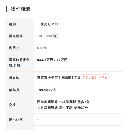
物件概要
種別
一棟売りアパート
販売価格
1億6,800万円
利回り
5.56%
満室時想定年
933.8万円 / 77万円
収/月収
東京都小平市学園西町1丁目
所在地
周辺の物件を見る
築年月
1992年12月
西武多摩湖線 一橋学園駅 徒歩7分
交通
ＪＲ武蔵野線 新小平駅 徒歩27分
建ぺい率
-