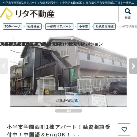
小平市学園西町1棟アパート！融資相談受付中！中国語＆EngOK！ 東京都小平市学園西町1丁目｜一棟売りアパート｜投資物件や収益物件｜株式会社リタ不動産
検索
TOPページ
>
物件検索
>
一棟売りアパート
>
小平市
>
西武多摩湖線
>
小平市学園西
京都府京都市伏見区向島津田町の一棟売りマンション
京都府京都市南区東九条松田町の一棟売りアパート
東京都足立区足立2丁目の一棟売りアパート
東京都足立区足立4丁目の一棟売りアパート
現地外観写真 -
1/2
小平市学園西町1棟アパート！融資相談受
付中！中国語＆EngOK！ - -