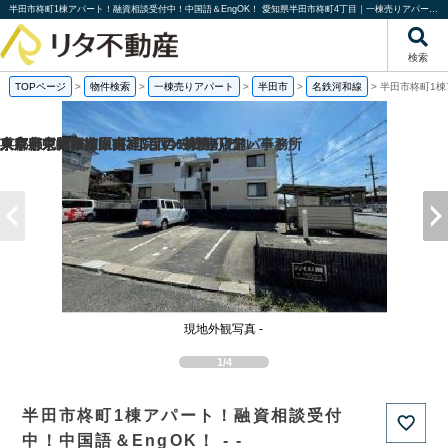
半田市柊町1棟アパート！融資相談受付中！中国語＆EngOK！ 愛知県半田市柊町4丁目｜一棟売りアパート｜投資物件や収益物件｜株式会社リタ不動産
検索
TOPページ
>
物件検索
>
一棟売りアパート
>
半田市
>
名鉄河和線
>
半田市柊町1棟
京都府京都市南区吉祥院西ノ茶屋町の
東京都東大和市中央2丁目の一棟売りアパート
東京都中野区江原町3丁目の1棟売りビル
兵庫県尼崎市神田南通3丁目の売り店舗・事務所
現地外観写真 -
1/4
半田市柊町1棟アパート！融資相談受付
中！中国語＆EngOK！ - -