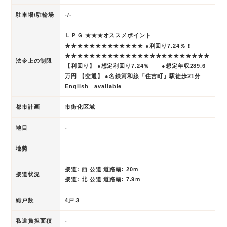
駐車場/駐輪場
-/-
ＬＰＧ ★★★オススメポイント
★★★★★★★★★★★★★ ●利回り7.24％！
★★★★★★★★★★★★★★★★★★★★★★★★
法令上の制限
【利回り】 ●想定利回り7.24％ ●想定年収289.6
万円 【交通】 ●名鉄河和線「住吉町」駅徒歩21分
English available
都市計画
市街化区域
地目
-
地勢
接道: 西 公道 道路幅: 20ｍ
接道状況
接道: 北 公道 道路幅: 7.9ｍ
総戸数
4戸３
私道負担面積
-