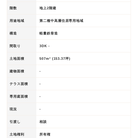
階数
地上2階建
用途地域
第二種中高層住居専用地域
構造
軽量鉄骨造
間取り
3DK -
土地面積
507m² (153.37坪)
建物面積
-
テラス面積
-
専用庭面積
-
現況
-
引渡し
相談
土地権利
所有権