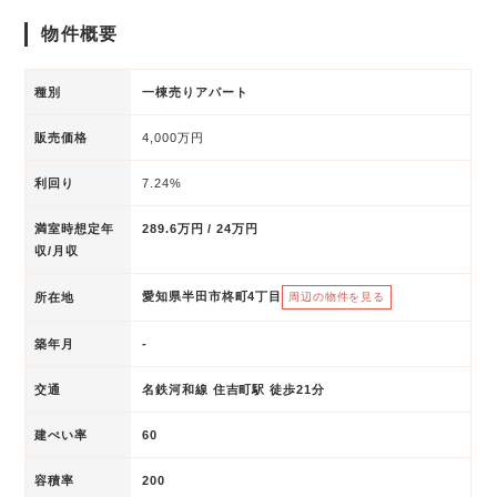
物件概要
種別
一棟売りアパート
販売価格
4,000万円
利回り
7.24%
満室時想定年
289.6万円 / 24万円
収/月収
愛知県半田市柊町4丁目
所在地
周辺の物件を見る
築年月
-
交通
名鉄河和線 住吉町駅 徒歩21分
建ぺい率
60
容積率
200